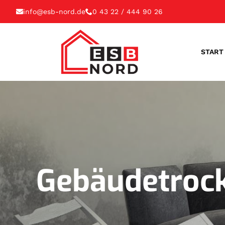
info@esb-nord.de
0 43 22 / 444 90 26
START
Gebäudetroc