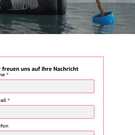
 freuen uns auf Ihre Nachricht
me
*
ail
*
efon