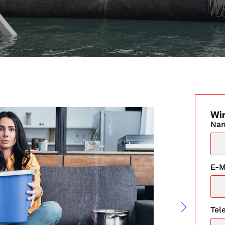
Wir
Na
E-M
Tel