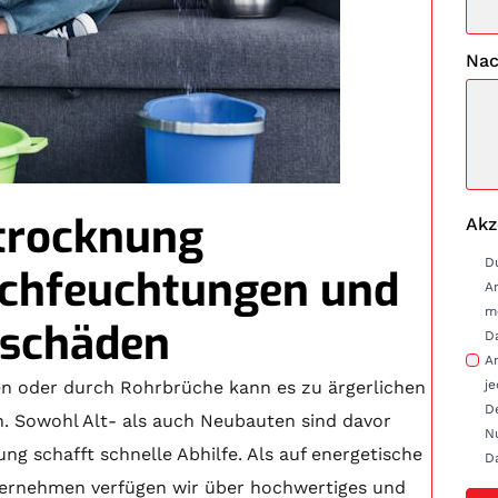
Nac
trocknung
Akz
D
rchfeuchtungen und
A
m
schäden
D
Anfrag
n oder durch Rohrbrüche kann es zu ärgerlichen
je
D
Sowohl Alt- als auch Neubauten sind davor
Nu
ng schafft schnelle Abhilfe. Als auf energetische
D
ternehmen verfügen wir über hochwertiges und