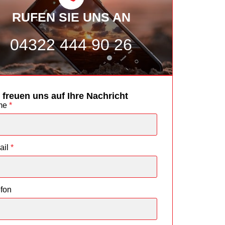
RUFEN SIE UNS AN
04322 444 90 26
 freuen uns auf Ihre Nachricht
me
*
ail
*
efon