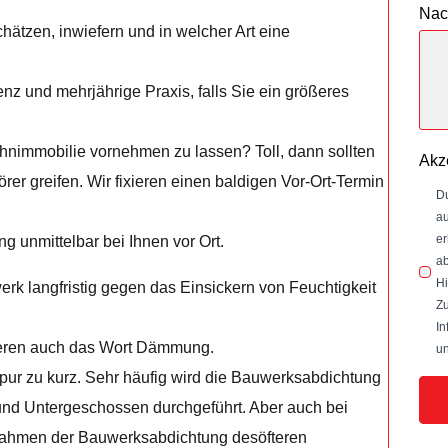
Nac
chätzen, inwiefern und in welcher Art eine
nz und mehrjährige Praxis, falls Sie ein größeres
nimmobilie vornehmen zu lassen? Toll, dann sollten
Akz
er greifen. Wir fixieren einen baldigen Vor-Ort-Termin
Du
au
er
g unmittelbar bei Ihnen vor Ort.
ab
Hi
rk langfristig gegen das Einsickern von Feuchtigkeit
Zu
In
fteren auch das Wort Dämmung.
un
 Spur zu kurz. Sehr häufig wird die Bauwerksabdichtung
und Untergeschossen durchgeführt. Aber auch bei
ahmen der Bauwerksabdichtung desöfteren