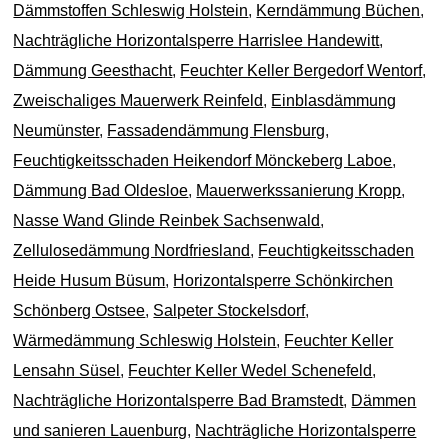
Dämmstoffen Schleswig Holstein
,
Kerndämmung Büchen
,
Nachträgliche Horizontalsperre Harrislee Handewitt
,
Dämmung Geesthacht
,
Feuchter Keller Bergedorf Wentorf
,
Zweischaliges Mauerwerk Reinfeld
,
Einblasdämmung
Neumünster
,
Fassadendämmung Flensburg
,
Feuchtigkeitsschaden Heikendorf Mönckeberg Laboe
,
Dämmung Bad Oldesloe
,
Mauerwerkssanierung Kropp
,
Nasse Wand Glinde Reinbek Sachsenwald
,
Zellulosedämmung Nordfriesland
,
Feuchtigkeitsschaden
Heide Husum Büsum
,
Horizontalsperre Schönkirchen
Schönberg Ostsee
,
Salpeter Stockelsdorf
,
Wärmedämmung Schleswig Holstein
,
Feuchter Keller
Lensahn Süsel
,
Feuchter Keller Wedel Schenefeld
,
Nachträgliche Horizontalsperre Bad Bramstedt
,
Dämmen
und sanieren Lauenburg
,
Nachträgliche Horizontalsperre