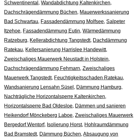
Schwentinental
,
Wandabdichtung Kaltenkirchen
,
Dachschrägendämmung Büchen
,
Mauerwerkssanierung
Bad Schwartau
,
Fassadendämmung Molfsee
,
Salpeter
Itzehoe
,
Fassadendämmung Eutin
,
Wärmedämmung
Ratzeburg
,
Kellerabdichtung Tangstedt
,
Dachdämmung
Ratekau
,
Kellersanierung Harrislee Handewitt
,
Zweischaliges Mauerwerk Neustadt in Holstein
,
Dachschrägendämmung Fehmarn
,
Zweischaliges
Mauerwerk Tangstedt
,
Feuchtigkeitsschaden Ratekau
,
Wandsanierung Lensahn Süsel
,
Dämmung Hamburg
,
Nachträgliche Horizontalsperre Kaltenkirchen
,
Horizontalsperre Bad Oldesloe
,
Dämmen und sanieren
Heikendorf Mönckeberg Laboe
,
Zweischaliges Mauerwerk
Bergedorf Wentorf
,
Isolierung Horst
,
Hohlraumdämmung
Bad Bramstedt
,
Dämmung Büchen
,
Absaugung von