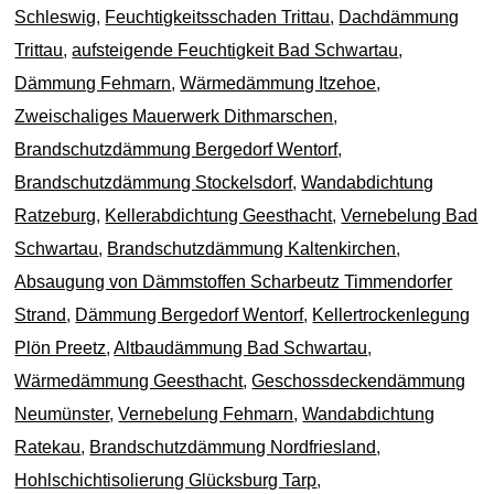
Schleswig
,
Feuchtigkeitsschaden Trittau
,
Dachdämmung
Trittau
,
aufsteigende Feuchtigkeit Bad Schwartau
,
Dämmung Fehmarn
,
Wärmedämmung Itzehoe
,
Zweischaliges Mauerwerk Dithmarschen
,
Brandschutzdämmung Bergedorf Wentorf
,
Brandschutzdämmung Stockelsdorf
,
Wandabdichtung
Ratzeburg
,
Kellerabdichtung Geesthacht
,
Vernebelung Bad
Schwartau
,
Brandschutzdämmung Kaltenkirchen
,
Absaugung von Dämmstoffen Scharbeutz Timmendorfer
Strand
,
Dämmung Bergedorf Wentorf
,
Kellertrockenlegung
Plön Preetz
,
Altbaudämmung Bad Schwartau
,
Wärmedämmung Geesthacht
,
Geschossdeckendämmung
Neumünster
,
Vernebelung Fehmarn
,
Wandabdichtung
Ratekau
,
Brandschutzdämmung Nordfriesland
,
Hohlschichtisolierung Glücksburg Tarp
,