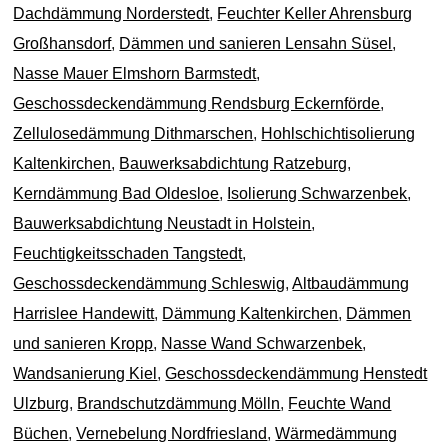
Dachdämmung Norderstedt
,
Feuchter Keller Ahrensburg
Großhansdorf
,
Dämmen und sanieren Lensahn Süsel
,
Nasse Mauer Elmshorn Barmstedt
,
Geschossdeckendämmung Rendsburg Eckernförde
,
Zellulosedämmung Dithmarschen
,
Hohlschichtisolierung
Kaltenkirchen
,
Bauwerksabdichtung Ratzeburg
,
Kerndämmung Bad Oldesloe
,
Isolierung Schwarzenbek
,
Bauwerksabdichtung Neustadt in Holstein
,
Feuchtigkeitsschaden Tangstedt
,
Geschossdeckendämmung Schleswig
,
Altbaudämmung
Harrislee Handewitt
,
Dämmung Kaltenkirchen
,
Dämmen
und sanieren Kropp
,
Nasse Wand Schwarzenbek
,
Wandsanierung Kiel
,
Geschossdeckendämmung Henstedt
Ulzburg
,
Brandschutzdämmung Mölln
,
Feuchte Wand
Büchen
,
Vernebelung Nordfriesland
,
Wärmedämmung