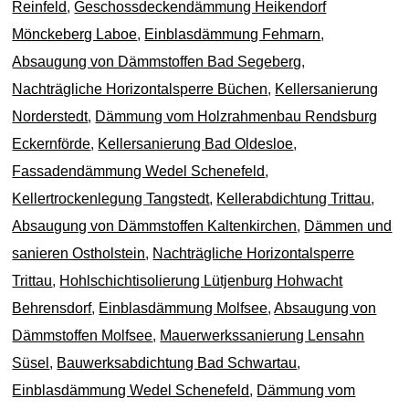
Reinfeld
,
Geschossdeckendämmung Heikendorf
Mönckeberg Laboe
,
Einblasdämmung Fehmarn
,
Absaugung von Dämmstoffen Bad Segeberg
,
Nachträgliche Horizontalsperre Büchen
,
Kellersanierung
Norderstedt
,
Dämmung vom Holzrahmenbau Rendsburg
Eckernförde
,
Kellersanierung Bad Oldesloe
,
Fassadendämmung Wedel Schenefeld
,
Kellertrockenlegung Tangstedt
,
Kellerabdichtung Trittau
,
Absaugung von Dämmstoffen Kaltenkirchen
,
Dämmen und
sanieren Ostholstein
,
Nachträgliche Horizontalsperre
Trittau
,
Hohlschichtisolierung Lütjenburg Hohwacht
Behrensdorf
,
Einblasdämmung Molfsee
,
Absaugung von
Dämmstoffen Molfsee
,
Mauerwerkssanierung Lensahn
Süsel
,
Bauwerksabdichtung Bad Schwartau
,
Einblasdämmung Wedel Schenefeld
,
Dämmung vom