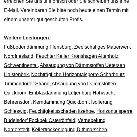
erreichen Sie uns telefonisch oder Sie schreiben uns eine
E-Mail. Vereinbaren Sie bitte noch heute einen Termin mit
einem unserer gut geschulten Profis.
Weitere Leistungen:
Fußbodendämmung Flensburg
,
Zweischaliges Mauerwerk
Nordfriesland
,
Feuchter Keller Kronshagen Altenholz
Schwentinental
,
Absaugung von Dämmstoffen Uetersen
Halstenbek
,
Nachträgliche Horizontalsperre Scharbeutz
Timmendorfer Strand
,
Absaugung von Dämmstoffen
Quickborn
,
Einblasdämmung Lütjenburg Hohwacht
Behrensdorf
,
Kerndämmung Quickborn
,
Isolierung
Schleswig
,
Feuchtigkeitsschaden Itzehoe
,
Horizontalsperre
Büdelsdorf Fockbek Osterrönfeld
,
Vernebelung
Norderstedt
,
Kellertrockenlegung Dithmarschen
,