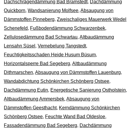
Dachschrägendämmung Bad Bramstedt
,
Dachdämmung
Quickborn
,
Wandsanierung Molfsee
,
Absaugung von
Dämmstoffen Pinneberg
,
Zweischaliges Mauerwerk Wedel
Schenefeld
,
Fußbodendämmung Schwarzenbek
,
Zellulosedämmung Bad Schwartau
,
Altbaudämmung
Lensahn Süsel
,
Vernebelung Tangstedt
,
Feuchtigkeitsschaden Heide Husum Büsum
,
Horizontalsperre Bad Segeberg
,
Altbaudämmung
Dithmarschen
,
Absaugung von Dämmstoffen Lauenburg
,
Wandabdichtung Schönkirchen Schönberg Ostsee
,
Dachdämmung Eutin
,
Energetische Sanierung Ostholstein
,
Altbaudämmung Ammersbek
,
Absaugung von
Dämmstoffen Geesthacht
,
Kerndämmung Schönkirchen
Schönberg Ostsee
,
Feuchte Wand Bad Oldesloe
,
Fassadendämmung Bad Segeberg
,
Dachdämmung