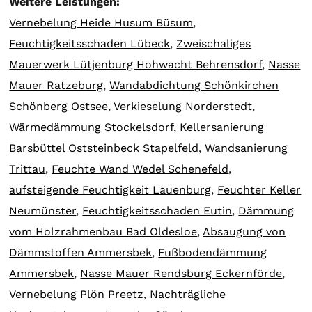
Weitere Leistungen:
Vernebelung Heide Husum Büsum
,
Feuchtigkeitsschaden Lübeck
,
Zweischaliges
Mauerwerk Lütjenburg Hohwacht Behrensdorf
,
Nasse
Mauer Ratzeburg
,
Wandabdichtung Schönkirchen
Schönberg Ostsee
,
Verkieselung Norderstedt
,
Wärmedämmung Stockelsdorf
,
Kellersanierung
Barsbüttel Oststeinbeck Stapelfeld
,
Wandsanierung
Trittau
,
Feuchte Wand Wedel Schenefeld
,
aufsteigende Feuchtigkeit Lauenburg
,
Feuchter Keller
Neumünster
,
Feuchtigkeitsschaden Eutin
,
Dämmung
vom Holzrahmenbau Bad Oldesloe
,
Absaugung von
Dämmstoffen Ammersbek
,
Fußbodendämmung
Ammersbek
,
Nasse Mauer Rendsburg Eckernförde
,
Vernebelung Plön Preetz
,
Nachträgliche