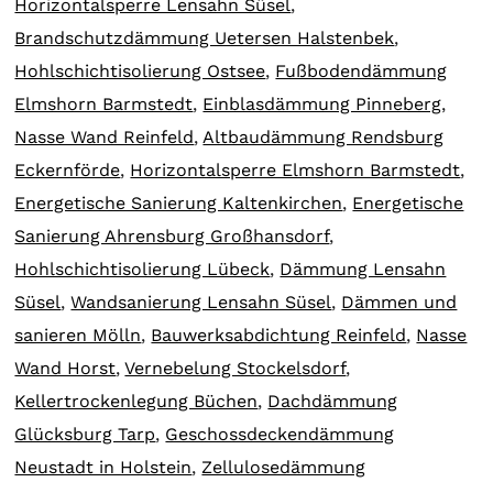
Horizontalsperre Lensahn Süsel
,
Brandschutzdämmung Uetersen Halstenbek
,
Hohlschichtisolierung Ostsee
,
Fußbodendämmung
Elmshorn Barmstedt
,
Einblasdämmung Pinneberg
,
Nasse Wand Reinfeld
,
Altbaudämmung Rendsburg
Eckernförde
,
Horizontalsperre Elmshorn Barmstedt
,
Energetische Sanierung Kaltenkirchen
,
Energetische
Sanierung Ahrensburg Großhansdorf
,
Hohlschichtisolierung Lübeck
,
Dämmung Lensahn
Süsel
,
Wandsanierung Lensahn Süsel
,
Dämmen und
sanieren Mölln
,
Bauwerksabdichtung Reinfeld
,
Nasse
Wand Horst
,
Vernebelung Stockelsdorf
,
Kellertrockenlegung Büchen
,
Dachdämmung
Glücksburg Tarp
,
Geschossdeckendämmung
Neustadt in Holstein
,
Zellulosedämmung