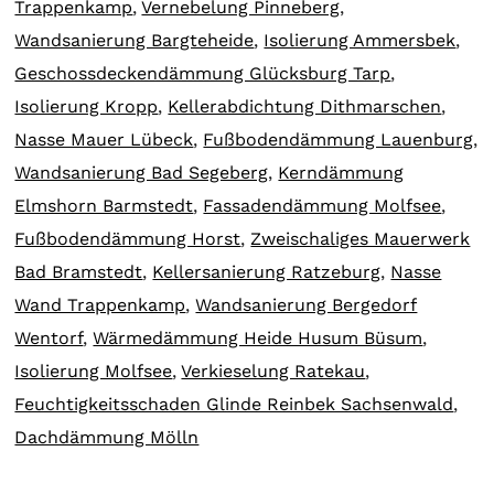
Trappenkamp
,
Vernebelung Pinneberg
,
Wandsanierung Bargteheide
,
Isolierung Ammersbek
,
Geschossdeckendämmung Glücksburg Tarp
,
Isolierung Kropp
,
Kellerabdichtung Dithmarschen
,
Nasse Mauer Lübeck
,
Fußbodendämmung Lauenburg
,
Wandsanierung Bad Segeberg
,
Kerndämmung
Elmshorn Barmstedt
,
Fassadendämmung Molfsee
,
Fußbodendämmung Horst
,
Zweischaliges Mauerwerk
Bad Bramstedt
,
Kellersanierung Ratzeburg
,
Nasse
Wand Trappenkamp
,
Wandsanierung Bergedorf
Wentorf
,
Wärmedämmung Heide Husum Büsum
,
Isolierung Molfsee
,
Verkieselung Ratekau
,
Feuchtigkeitsschaden Glinde Reinbek Sachsenwald
,
Dachdämmung Mölln