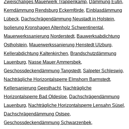
Zweischaliges Mauerwerk Trappenkamp
,
Dämmung Eutin
,
Kerndämmung Rendsburg Eckernförde
,
Einblasdämmung
Lübeck
,
Dachschrägendämmung Neustadt in Holstein
,
Isolierung Kronshagen Altenholz Schwentinental
,
Mauerwerkssanierung Norderstedt
,
Bauwerksabdichtung
Ostholstein
,
Mauerwerkssanierung Henstedt Ulzburg
,
Kellerabdichtung Kaltenkirchen
,
Brandschutzdämmung
Lauenburg
,
Nasse Mauer Ammersbek
,
Geschossdeckendämmung Tangstedt
,
Salpeter Schleswig
,
Nachträgliche Horizontalsperre Elmshorn Barmstedt
,
Kellersanierung Geesthacht
,
Nachträgliche
Horizontalsperre Bad Oldesloe
,
Dachschrägendämmung
Lauenburg
,
Nachträgliche Horizontalsperre Lensahn Süsel
,
Dachschrägendämmung Ostsee
,
Geschossdeckendämmung Schwarzenbek
,