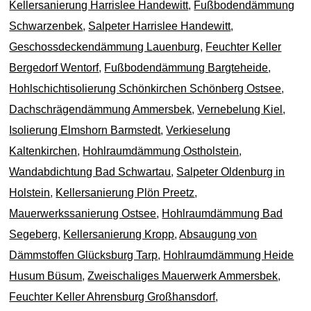
Kellersanierung Harrislee Handewitt
,
Fußbodendämmung
Schwarzenbek
,
Salpeter Harrislee Handewitt
,
Geschossdeckendämmung Lauenburg
,
Feuchter Keller
Bergedorf Wentorf
,
Fußbodendämmung Bargteheide
,
Hohlschichtisolierung Schönkirchen Schönberg Ostsee
,
Dachschrägendämmung Ammersbek
,
Vernebelung Kiel
,
Isolierung Elmshorn Barmstedt
,
Verkieselung
Kaltenkirchen
,
Hohlraumdämmung Ostholstein
,
Wandabdichtung Bad Schwartau
,
Salpeter Oldenburg in
Holstein
,
Kellersanierung Plön Preetz
,
Mauerwerkssanierung Ostsee
,
Hohlraumdämmung Bad
Segeberg
,
Kellersanierung Kropp
,
Absaugung von
Dämmstoffen Glücksburg Tarp
,
Hohlraumdämmung Heide
Husum Büsum
,
Zweischaliges Mauerwerk Ammersbek
,
Feuchter Keller Ahrensburg Großhansdorf
,