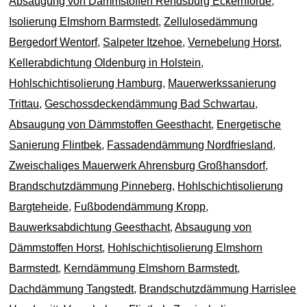
Absaugung von Dämmstoffen Rendsburg Eckernförde
,
Isolierung Elmshorn Barmstedt
,
Zellulosedämmung
Bergedorf Wentorf
,
Salpeter Itzehoe
,
Vernebelung Horst
,
Kellerabdichtung Oldenburg in Holstein
,
Hohlschichtisolierung Hamburg
,
Mauerwerkssanierung
Trittau
,
Geschossdeckendämmung Bad Schwartau
,
Absaugung von Dämmstoffen Geesthacht
,
Energetische
Sanierung Flintbek
,
Fassadendämmung Nordfriesland
,
Zweischaliges Mauerwerk Ahrensburg Großhansdorf
,
Brandschutzdämmung Pinneberg
,
Hohlschichtisolierung
Bargteheide
,
Fußbodendämmung Kropp
,
Bauwerksabdichtung Geesthacht
,
Absaugung von
Dämmstoffen Horst
,
Hohlschichtisolierung Elmshorn
Barmstedt
,
Kerndämmung Elmshorn Barmstedt
,
Dachdämmung Tangstedt
,
Brandschutzdämmung Harrislee