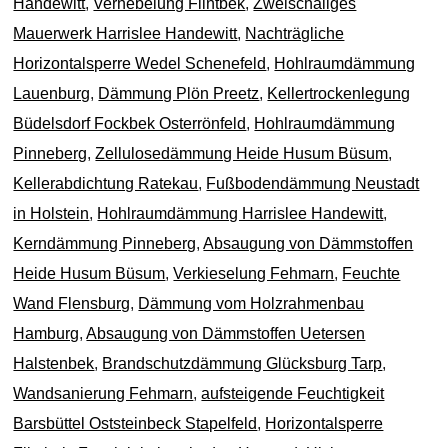
Handewitt
,
Vernebelung Flintbek
,
Zweischaliges
Mauerwerk Harrislee Handewitt
,
Nachträgliche
Horizontalsperre Wedel Schenefeld
,
Hohlraumdämmung
Lauenburg
,
Dämmung Plön Preetz
,
Kellertrockenlegung
Büdelsdorf Fockbek Osterrönfeld
,
Hohlraumdämmung
Pinneberg
,
Zellulosedämmung Heide Husum Büsum
,
Kellerabdichtung Ratekau
,
Fußbodendämmung Neustadt
in Holstein
,
Hohlraumdämmung Harrislee Handewitt
,
Kerndämmung Pinneberg
,
Absaugung von Dämmstoffen
Heide Husum Büsum
,
Verkieselung Fehmarn
,
Feuchte
Wand Flensburg
,
Dämmung vom Holzrahmenbau
Hamburg
,
Absaugung von Dämmstoffen Uetersen
Halstenbek
,
Brandschutzdämmung Glücksburg Tarp
,
Wandsanierung Fehmarn
,
aufsteigende Feuchtigkeit
Barsbüttel Oststeinbeck Stapelfeld
,
Horizontalsperre