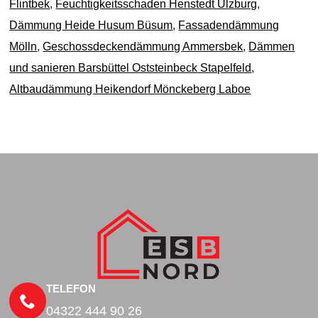
Flintbek
,
Feuchtigkeitsschaden Henstedt Ulzburg
,
Dämmung Heide Husum Büsum
,
Fassadendämmung
Mölln
,
Geschossdeckendämmung Ammersbek
,
Dämmen
und sanieren Barsbüttel Oststeinbeck Stapelfeld
,
Altbaudämmung Heikendorf Mönckeberg Laboe
TELEFON
04322 444 90 26