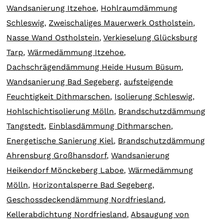
Wandsanierung Itzehoe
,
Hohlraumdämmung
Schleswig
,
Zweischaliges Mauerwerk Ostholstein
,
Nasse Wand Ostholstein
,
Verkieselung Glücksburg
Tarp
,
Wärmedämmung Itzehoe
,
Dachschrägendämmung Heide Husum Büsum
,
Wandsanierung Bad Segeberg
,
aufsteigende
Feuchtigkeit Dithmarschen
,
Isolierung Schleswig
,
Hohlschichtisolierung Mölln
,
Brandschutzdämmung
Tangstedt
,
Einblasdämmung Dithmarschen
,
Energetische Sanierung Kiel
,
Brandschutzdämmung
Ahrensburg Großhansdorf
,
Wandsanierung
Heikendorf Mönckeberg Laboe
,
Wärmedämmung
Mölln
,
Horizontalsperre Bad Segeberg
,
Geschossdeckendämmung Nordfriesland
,
Kellerabdichtung Nordfriesland
,
Absaugung von