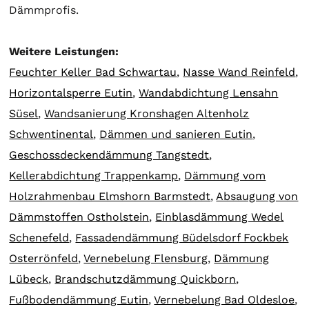
Dämmprofis.
Weitere Leistungen:
Feuchter Keller Bad Schwartau
,
Nasse Wand Reinfeld
,
Horizontalsperre Eutin
,
Wandabdichtung Lensahn
Süsel
,
Wandsanierung Kronshagen Altenholz
Schwentinental
,
Dämmen und sanieren Eutin
,
Geschossdeckendämmung Tangstedt
,
Kellerabdichtung Trappenkamp
,
Dämmung vom
Holzrahmenbau Elmshorn Barmstedt
,
Absaugung von
Dämmstoffen Ostholstein
,
Einblasdämmung Wedel
Schenefeld
,
Fassadendämmung Büdelsdorf Fockbek
Osterrönfeld
,
Vernebelung Flensburg
,
Dämmung
Lübeck
,
Brandschutzdämmung Quickborn
,
Fußbodendämmung Eutin
,
Vernebelung Bad Oldesloe
,