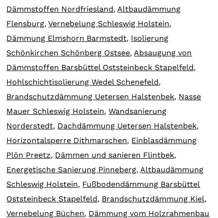
Dämmstoffen Nordfriesland
,
Altbaudämmung
Flensburg
,
Vernebelung Schleswig Holstein
,
Dämmung Elmshorn Barmstedt
,
Isolierung
Schönkirchen Schönberg Ostsee
,
Absaugung von
Dämmstoffen Barsbüttel Oststeinbeck Stapelfeld
,
Hohlschichtisolierung Wedel Schenefeld
,
Brandschutzdämmung Uetersen Halstenbek
,
Nasse
Mauer Schleswig Holstein
,
Wandsanierung
Norderstedt
,
Dachdämmung Uetersen Halstenbek
,
Horizontalsperre Dithmarschen
,
Einblasdämmung
Plön Preetz
,
Dämmen und sanieren Flintbek
,
Energetische Sanierung Pinneberg
,
Altbaudämmung
Schleswig Holstein
,
Fußbodendämmung Barsbüttel
Oststeinbeck Stapelfeld
,
Brandschutzdämmung Kiel
,
Vernebelung Büchen
,
Dämmung vom Holzrahmenbau