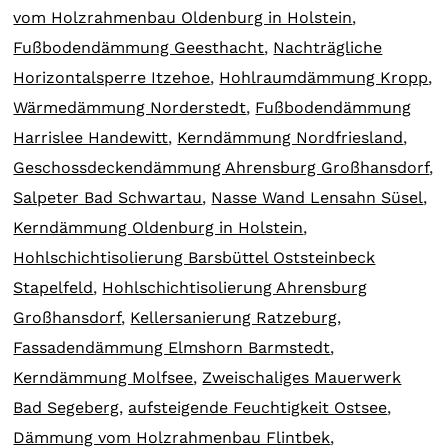
vom Holzrahmenbau Oldenburg in Holstein
,
Fußbodendämmung Geesthacht
,
Nachträgliche
Horizontalsperre Itzehoe
,
Hohlraumdämmung Kropp
,
Wärmedämmung Norderstedt
,
Fußbodendämmung
Harrislee Handewitt
,
Kerndämmung Nordfriesland
,
Geschossdeckendämmung Ahrensburg Großhansdorf
,
Salpeter Bad Schwartau
,
Nasse Wand Lensahn Süsel
,
Kerndämmung Oldenburg in Holstein
,
Hohlschichtisolierung Barsbüttel Oststeinbeck
Stapelfeld
,
Hohlschichtisolierung Ahrensburg
Großhansdorf
,
Kellersanierung Ratzeburg
,
Fassadendämmung Elmshorn Barmstedt
,
Kerndämmung Molfsee
,
Zweischaliges Mauerwerk
Bad Segeberg
,
aufsteigende Feuchtigkeit Ostsee
,
Dämmung vom Holzrahmenbau Flintbek
,