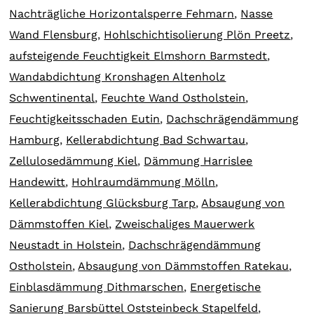
Nachträgliche Horizontalsperre Fehmarn
,
Nasse
Wand Flensburg
,
Hohlschichtisolierung Plön Preetz
,
aufsteigende Feuchtigkeit Elmshorn Barmstedt
,
Wandabdichtung Kronshagen Altenholz
Schwentinental
,
Feuchte Wand Ostholstein
,
Feuchtigkeitsschaden Eutin
,
Dachschrägendämmung
Hamburg
,
Kellerabdichtung Bad Schwartau
,
Zellulosedämmung Kiel
,
Dämmung Harrislee
Handewitt
,
Hohlraumdämmung Mölln
,
Kellerabdichtung Glücksburg Tarp
,
Absaugung von
Dämmstoffen Kiel
,
Zweischaliges Mauerwerk
Neustadt in Holstein
,
Dachschrägendämmung
Ostholstein
,
Absaugung von Dämmstoffen Ratekau
,
Einblasdämmung Dithmarschen
,
Energetische
Sanierung Barsbüttel Oststeinbeck Stapelfeld
,