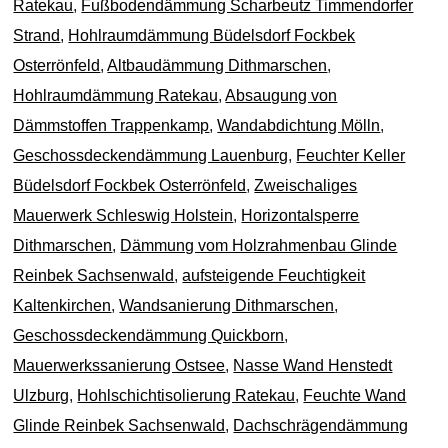
Ratekau
,
Fußbodendämmung Scharbeutz Timmendorfer
Strand
,
Hohlraumdämmung Büdelsdorf Fockbek
Osterrönfeld
,
Altbaudämmung Dithmarschen
,
Hohlraumdämmung Ratekau
,
Absaugung von
Dämmstoffen Trappenkamp
,
Wandabdichtung Mölln
,
Geschossdeckendämmung Lauenburg
,
Feuchter Keller
Büdelsdorf Fockbek Osterrönfeld
,
Zweischaliges
Mauerwerk Schleswig Holstein
,
Horizontalsperre
Dithmarschen
,
Dämmung vom Holzrahmenbau Glinde
Reinbek Sachsenwald
,
aufsteigende Feuchtigkeit
Kaltenkirchen
,
Wandsanierung Dithmarschen
,
Geschossdeckendämmung Quickborn
,
Mauerwerkssanierung Ostsee
,
Nasse Wand Henstedt
Ulzburg
,
Hohlschichtisolierung Ratekau
,
Feuchte Wand
Glinde Reinbek Sachsenwald
,
Dachschrägendämmung