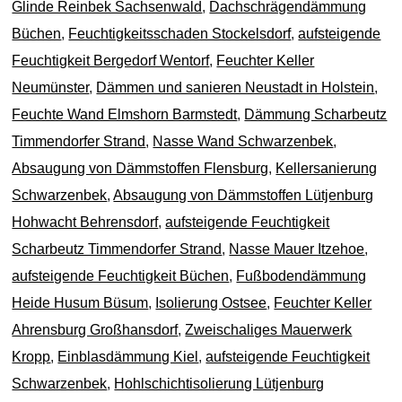
Glinde Reinbek Sachsenwald
,
Dachschrägendämmung
Büchen
,
Feuchtigkeitsschaden Stockelsdorf
,
aufsteigende
Feuchtigkeit Bergedorf Wentorf
,
Feuchter Keller
Neumünster
,
Dämmen und sanieren Neustadt in Holstein
,
Feuchte Wand Elmshorn Barmstedt
,
Dämmung Scharbeutz
Timmendorfer Strand
,
Nasse Wand Schwarzenbek
,
Absaugung von Dämmstoffen Flensburg
,
Kellersanierung
Schwarzenbek
,
Absaugung von Dämmstoffen Lütjenburg
Hohwacht Behrensdorf
,
aufsteigende Feuchtigkeit
Scharbeutz Timmendorfer Strand
,
Nasse Mauer Itzehoe
,
aufsteigende Feuchtigkeit Büchen
,
Fußbodendämmung
Heide Husum Büsum
,
Isolierung Ostsee
,
Feuchter Keller
Ahrensburg Großhansdorf
,
Zweischaliges Mauerwerk
Kropp
,
Einblasdämmung Kiel
,
aufsteigende Feuchtigkeit
Schwarzenbek
,
Hohlschichtisolierung Lütjenburg