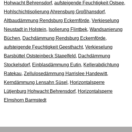
Hohwacht Behrensdorf
,
aufsteigende Feuchtigkeit Ostsee
,
Hohlschichtisolierung Ahrensburg Großhansdorf
,
Altbaudämmung Rendsburg Eckernförde
,
Verkieselung
Neustadt in Holstein
,
Isolierung Flintbek
,
Wandsanierung
Büchen
,
Dachdämmung Rendsburg Eckernförde
,
aufsteigende Feuchtigkeit Geesthacht
,
Verkieselung
Barsbüttel Oststeinbeck Stapelfeld
,
Dachdämmung
Stockelsdorf
,
Einblasdämmung Eutin
,
Kellerabdichtung
Ratekau
,
Zellulosedämmung Harrislee Handewitt
,
Kerndämmung Lensahn Süsel
,
Horizontalsperre
Lütjenburg Hohwacht Behrensdorf
,
Horizontalsperre
Elmshorn Barmstedt