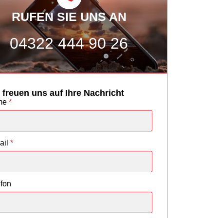
RUFEN SIE UNS AN
04322 444 90 26
 freuen uns auf Ihre Nachricht
me
*
ail
*
efon