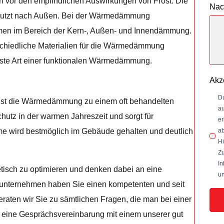
 vor den empfindlichen Auswirkungen von Frost. Die
Nac
enutzt nach Außen. Bei der Wärmedämmung
en im Bereich der Kern-, Außen- und Innendämmung.
chiedliche Materialien für die Wärmedämmung
 beste Art einer funktionalen Wärmedämmung.
Akz
Du
 ist die Wärmedämmung zu einem oft behandelten
au
tz in der warmen Jahreszeit und sorgt für
er
ab
me wird bestmöglich im Gebäude gehalten und deutlich
Hi
Zu
In
tisch zu optimieren und denken dabei an eine
un
ternehmen haben Sie einen kompetenten und seit
raten wir Sie zu sämtlichen Fragen, die man bei einer
eine Gesprächsvereinbarung mit einem unserer gut