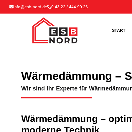
info@esb-nord.de
0 43 22 / 444 90 26
START
Wärmedämmung – Sc
Wir sind Ihr Experte für Wärmedämmu
Wärmedämmung – optima
moderne Technik