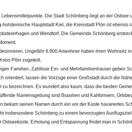
 Lebensmittelpunkte. Die Stadt Schönberg liegt an der Ostsee
g-holsteinische Hauptstadt Kiel, die Kreisstadt Plön ist ebens
bsteierhagen und Wendtorf. Die Gemeinde Schönberg erstreckt 
 Moment.
andesinneren. Ungefähr 6.800 Anwohner haben ihren Wohnsitz in
Kreis Plön zugeteilt.
 jungen Familien. Zahllose Ein- und Mehrfamilienhäuser geben 
h orientiert, lassen die Vorzüge einer Großstadt durch die Nähe
ut zu bezeichnen. Es wundert also kaum, dass die beiden Geme
rblüffende Namensgebung sind Brasilien und Kaliforniern, Ortsb
n bekam seinen Namen durch ein vor der Küste havariertes Sch
cht insbesondere Schönberg zu einem bevorzugten Ausflugszie
r Ostseeküste. Erholung und Entspannung findet man in Schönb