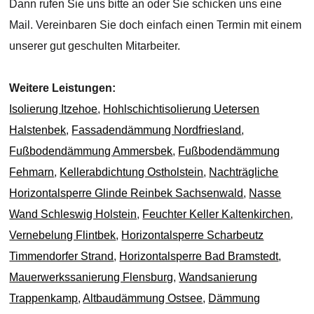
Dann rufen Sie uns bitte an oder Sie schicken uns eine
Mail. Vereinbaren Sie doch einfach einen Termin mit einem
unserer gut geschulten Mitarbeiter.
Weitere Leistungen:
Isolierung Itzehoe
,
Hohlschichtisolierung Uetersen
Halstenbek
,
Fassadendämmung Nordfriesland
,
Fußbodendämmung Ammersbek
,
Fußbodendämmung
Fehmarn
,
Kellerabdichtung Ostholstein
,
Nachträgliche
Horizontalsperre Glinde Reinbek Sachsenwald
,
Nasse
Wand Schleswig Holstein
,
Feuchter Keller Kaltenkirchen
,
Vernebelung Flintbek
,
Horizontalsperre Scharbeutz
Timmendorfer Strand
,
Horizontalsperre Bad Bramstedt
,
Mauerwerkssanierung Flensburg
,
Wandsanierung
Trappenkamp
,
Altbaudämmung Ostsee
,
Dämmung