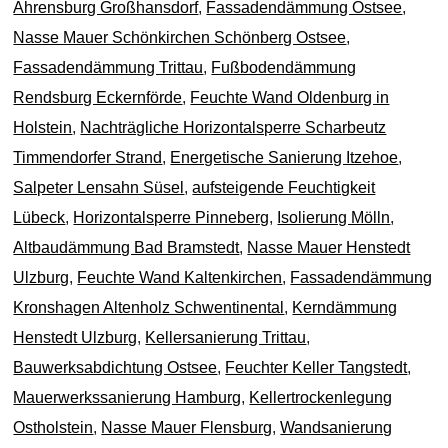
Ahrensburg Großhansdorf
,
Fassadendämmung Ostsee
,
Nasse Mauer Schönkirchen Schönberg Ostsee
,
Fassadendämmung Trittau
,
Fußbodendämmung
Rendsburg Eckernförde
,
Feuchte Wand Oldenburg in
Holstein
,
Nachträgliche Horizontalsperre Scharbeutz
Timmendorfer Strand
,
Energetische Sanierung Itzehoe
,
Salpeter Lensahn Süsel
,
aufsteigende Feuchtigkeit
Lübeck
,
Horizontalsperre Pinneberg
,
Isolierung Mölln
,
Altbaudämmung Bad Bramstedt
,
Nasse Mauer Henstedt
Ulzburg
,
Feuchte Wand Kaltenkirchen
,
Fassadendämmung
Kronshagen Altenholz Schwentinental
,
Kerndämmung
Henstedt Ulzburg
,
Kellersanierung Trittau
,
Bauwerksabdichtung Ostsee
,
Feuchter Keller Tangstedt
,
Mauerwerkssanierung Hamburg
,
Kellertrockenlegung
Ostholstein
,
Nasse Mauer Flensburg
,
Wandsanierung