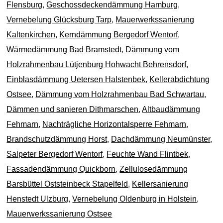
Flensburg
,
Geschossdeckendämmung Hamburg
,
Vernebelung Glücksburg Tarp
,
Mauerwerkssanierung
Kaltenkirchen
,
Kerndämmung Bergedorf Wentorf
,
Wärmedämmung Bad Bramstedt
,
Dämmung vom
Holzrahmenbau Lütjenburg Hohwacht Behrensdorf
,
Einblasdämmung Uetersen Halstenbek
,
Kellerabdichtung
Ostsee
,
Dämmung vom Holzrahmenbau Bad Schwartau
,
Dämmen und sanieren Dithmarschen
,
Altbaudämmung
Fehmarn
,
Nachträgliche Horizontalsperre Fehmarn
,
Brandschutzdämmung Horst
,
Dachdämmung Neumünster
,
Salpeter Bergedorf Wentorf
,
Feuchte Wand Flintbek
,
Fassadendämmung Quickborn
,
Zellulosedämmung
Barsbüttel Oststeinbeck Stapelfeld
,
Kellersanierung
Henstedt Ulzburg
,
Vernebelung Oldenburg in Holstein
,
Mauerwerkssanierung Ostsee