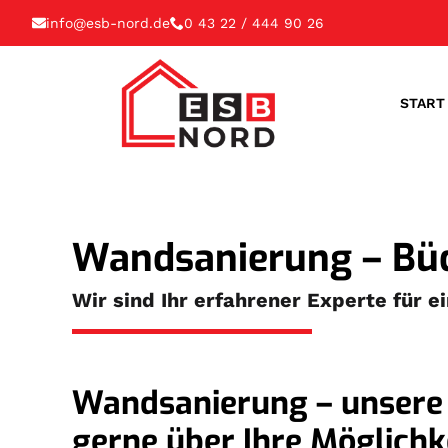
info@esb-nord.de
0 43 22 / 444 90 26
START
Wandsanierung – Büd
Wir sind Ihr erfahrener Experte für 
Wandsanierung – unsere 
gerne über Ihre Möglichk