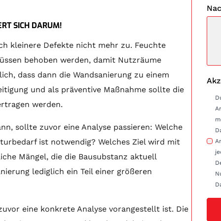
Nac
RT SICH DARUM!
h kleinere Defekte nicht mehr zu. Feuchte
 müssen behoben werden, damit Nutzräume
lich, dass dann die Wandsanierung zu einem
Akz
eitigung und als präventive Maßnahme sollte die
D
ertragen werden.
A
m
n, sollte zuvor eine Analyse passieren: Welche
D
turbedarf ist notwendig? Welches Ziel wird mit
Anfrag
je
iche Mängel, die die Bausubstanz aktuell
D
erung lediglich ein Teil einer größeren
Nu
D
uvor eine konkrete Analyse vorangestellt ist. Die