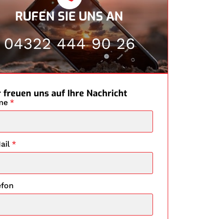
RUFEN SIE UNS AN
04322 444 90 26
 freuen uns auf Ihre Nachricht
me
*
ail
*
efon