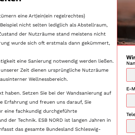
mern eine Art|ein|ein regelrechtes}
eispiel nicht selten lediglich als Abstellraum,
 Zustand der Nutzräume stand meistens nicht
rung wurde sich oft erstmals dann gekümmert,
Wir
tigkeit eine Sanierung notwendig werden ließen.
Na
n unserer Zeit dienen ursprüngliche Nutzräume
ausinterner Wellnessbereich.
E-M
ckt haben. Setzen Sie bei der Wandsanierung auf
e Erfahrung und freuen uns darauf, Sie
ür eine fachkundig durchgeführte
Tel
and der Technik. ESB NORD ist langen Jahren in
mfasst das gesamte Bundesland Schleswig-