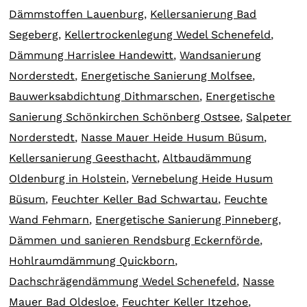
Dämmstoffen Lauenburg
,
Kellersanierung Bad
Segeberg
,
Kellertrockenlegung Wedel Schenefeld
,
Dämmung Harrislee Handewitt
,
Wandsanierung
Norderstedt
,
Energetische Sanierung Molfsee
,
Bauwerksabdichtung Dithmarschen
,
Energetische
Sanierung Schönkirchen Schönberg Ostsee
,
Salpeter
Norderstedt
,
Nasse Mauer Heide Husum Büsum
,
Kellersanierung Geesthacht
,
Altbaudämmung
Oldenburg in Holstein
,
Vernebelung Heide Husum
Büsum
,
Feuchter Keller Bad Schwartau
,
Feuchte
Wand Fehmarn
,
Energetische Sanierung Pinneberg
,
Dämmen und sanieren Rendsburg Eckernförde
,
Hohlraumdämmung Quickborn
,
Dachschrägendämmung Wedel Schenefeld
,
Nasse
Mauer Bad Oldesloe
,
Feuchter Keller Itzehoe
,