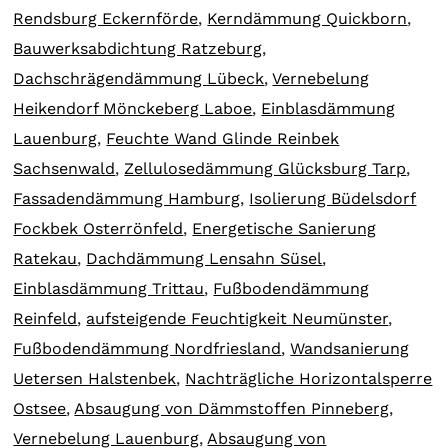
Rendsburg Eckernförde
,
Kerndämmung Quickborn
,
Bauwerksabdichtung Ratzeburg
,
Dachschrägendämmung Lübeck
,
Vernebelung
Heikendorf Mönckeberg Laboe
,
Einblasdämmung
Lauenburg
,
Feuchte Wand Glinde Reinbek
Sachsenwald
,
Zellulosedämmung Glücksburg Tarp
,
Fassadendämmung Hamburg
,
Isolierung Büdelsdorf
Fockbek Osterrönfeld
,
Energetische Sanierung
Ratekau
,
Dachdämmung Lensahn Süsel
,
Einblasdämmung Trittau
,
Fußbodendämmung
Reinfeld
,
aufsteigende Feuchtigkeit Neumünster
,
Fußbodendämmung Nordfriesland
,
Wandsanierung
Uetersen Halstenbek
,
Nachträgliche Horizontalsperre
Ostsee
,
Absaugung von Dämmstoffen Pinneberg
,
Vernebelung Lauenburg
,
Absaugung von