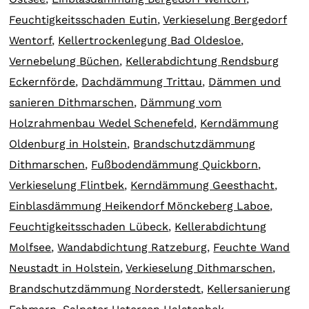
Feuchtigkeitsschaden Eutin
,
Verkieselung Bergedorf
Wentorf
,
Kellertrockenlegung Bad Oldesloe
,
Vernebelung Büchen
,
Kellerabdichtung Rendsburg
Eckernförde
,
Dachdämmung Trittau
,
Dämmen und
sanieren Dithmarschen
,
Dämmung vom
Holzrahmenbau Wedel Schenefeld
,
Kerndämmung
Oldenburg in Holstein
,
Brandschutzdämmung
Dithmarschen
,
Fußbodendämmung Quickborn
,
Verkieselung Flintbek
,
Kerndämmung Geesthacht
,
Einblasdämmung Heikendorf Mönckeberg Laboe
,
Feuchtigkeitsschaden Lübeck
,
Kellerabdichtung
Molfsee
,
Wandabdichtung Ratzeburg
,
Feuchte Wand
Neustadt in Holstein
,
Verkieselung Dithmarschen
,
Brandschutzdämmung Norderstedt
,
Kellersanierung