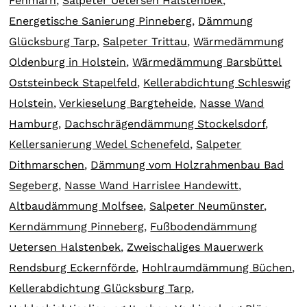
Fehmarn
,
Salpeter Uetersen Halstenbek
,
Energetische Sanierung Pinneberg
,
Dämmung
Glücksburg Tarp
,
Salpeter Trittau
,
Wärmedämmung
Oldenburg in Holstein
,
Wärmedämmung Barsbüttel
Oststeinbeck Stapelfeld
,
Kellerabdichtung Schleswig
Holstein
,
Verkieselung Bargteheide
,
Nasse Wand
Hamburg
,
Dachschrägendämmung Stockelsdorf
,
Kellersanierung Wedel Schenefeld
,
Salpeter
Dithmarschen
,
Dämmung vom Holzrahmenbau Bad
Segeberg
,
Nasse Wand Harrislee Handewitt
,
Altbaudämmung Molfsee
,
Salpeter Neumünster
,
Kerndämmung Pinneberg
,
Fußbodendämmung
Uetersen Halstenbek
,
Zweischaliges Mauerwerk
Rendsburg Eckernförde
,
Hohlraumdämmung Büchen
,
Kellerabdichtung Glücksburg Tarp
,