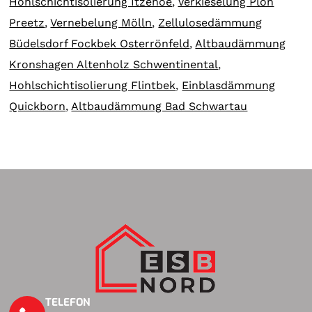
Hohlschichtisolierung Itzehoe
,
Verkieselung Plön
Preetz
,
Vernebelung Mölln
,
Zellulosedämmung
Büdelsdorf Fockbek Osterrönfeld
,
Altbaudämmung
Kronshagen Altenholz Schwentinental
,
Hohlschichtisolierung Flintbek
,
Einblasdämmung
Quickborn
,
Altbaudämmung Bad Schwartau
TELEFON