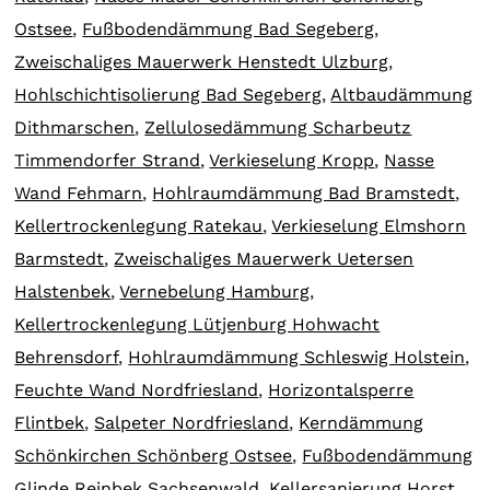
Ostsee
,
Fußbodendämmung Bad Segeberg
,
Zweischaliges Mauerwerk Henstedt Ulzburg
,
Hohlschichtisolierung Bad Segeberg
,
Altbaudämmung
Dithmarschen
,
Zellulosedämmung Scharbeutz
Timmendorfer Strand
,
Verkieselung Kropp
,
Nasse
Wand Fehmarn
,
Hohlraumdämmung Bad Bramstedt
,
Kellertrockenlegung Ratekau
,
Verkieselung Elmshorn
Barmstedt
,
Zweischaliges Mauerwerk Uetersen
Halstenbek
,
Vernebelung Hamburg
,
Kellertrockenlegung Lütjenburg Hohwacht
Behrensdorf
,
Hohlraumdämmung Schleswig Holstein
,
Feuchte Wand Nordfriesland
,
Horizontalsperre
Flintbek
,
Salpeter Nordfriesland
,
Kerndämmung
Schönkirchen Schönberg Ostsee
,
Fußbodendämmung
Glinde Reinbek Sachsenwald
,
Kellersanierung Horst
,