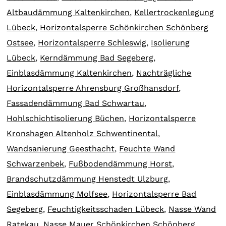
Altbaudämmung Kaltenkirchen
,
Kellertrockenlegung
Lübeck
,
Horizontalsperre Schönkirchen Schönberg
Ostsee
,
Horizontalsperre Schleswig
,
Isolierung
Lübeck
,
Kerndämmung Bad Segeberg
,
Einblasdämmung Kaltenkirchen
,
Nachträgliche
Horizontalsperre Ahrensburg Großhansdorf
,
Fassadendämmung Bad Schwartau
,
Hohlschichtisolierung Büchen
,
Horizontalsperre
Kronshagen Altenholz Schwentinental
,
Wandsanierung Geesthacht
,
Feuchte Wand
Schwarzenbek
,
Fußbodendämmung Horst
,
Brandschutzdämmung Henstedt Ulzburg
,
Einblasdämmung Molfsee
,
Horizontalsperre Bad
Segeberg
,
Feuchtigkeitsschaden Lübeck
,
Nasse Wand
Ratekau
,
Nasse Mauer Schönkirchen Schönberg