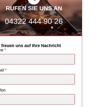
RUFEN SIE UNS AN
04322 444 90 26
 freuen uns auf Ihre Nachricht
me
*
ail
*
efon