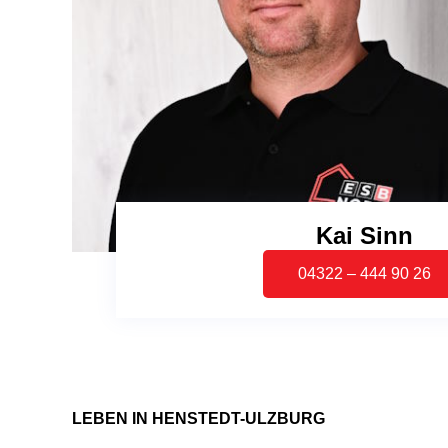
Kai Sinn
04322 – 444 90 26
LEBEN IN HENSTEDT-ULZBURG