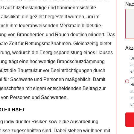
Nac
etzt auf hitzebeständige und flammenresistente
lksilikat, die gezielt hergestellt wurden, um im
urch ihre feuerabweisenden Merkmale bildet die
tung von Brandherden und Rauch deutlich mindert. Das
are Zeit für Rettungsmaßnahmen. Gleichzeitig bietet
Akz
rung, wodurch die Energiesparleistung eines Hauses
Du
gerung trägt eine hochwertige Brandschutzdämmung
au
hützt die Baustruktur vor Beeinträchtigungen durch
er
ab
l für Sachwerte und Personen maßgeblich. Damit
Hi
nschaften mit einem entscheidenden Beitrag zur
Zu
z von Personen und Sachwerten.
In
un
RTEILHAFT
g individueller Risiken sowie die Ausarbeitung
nisse zugeschnitten sind. Dabei stehen wir Ihnen mit