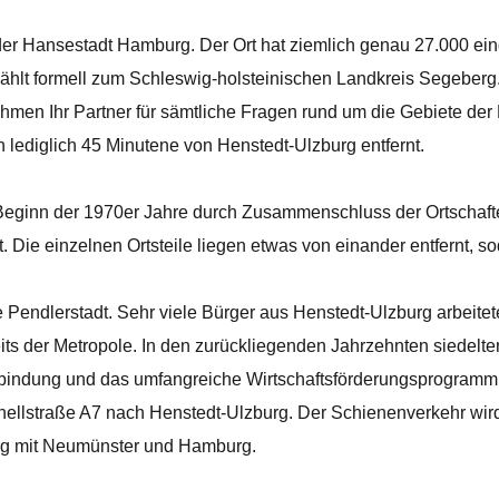
der Hansestadt Hamburg. Der Ort hat ziemlich genau 27.000 ein
ählt formell zum Schleswig-holsteinischen Landkreis Segeberg
ehmen Ihr Partner für sämtliche Fragen rund um die Gebiete 
 lediglich 45 Minutene von Henstedt-Ulzburg entfernt.
Beginn der 1970er Jahre durch Zusammenschluss der Ortschafte
cht. Die einzelnen Ortsteile liegen etwas von einander entfernt
 Pendlerstadt. Sehr viele Bürger aus Henstedt-Ulzburg arbeitet
s der Metropole. In den zurückliegenden Jahrzehnten siedelt
nbindung und das umfangreiche Wirtschaftsförderungsprogram
nellstraße A7 nach Henstedt-Ulzburg. Der Schienenverkehr wird
urg mit Neumünster und Hamburg.