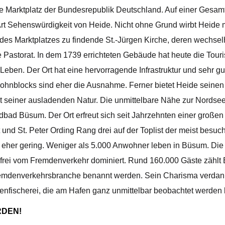
e Marktplatz der Bundesrepublik Deutschland. Auf einer Gesamtf
 Art Sehenswürdigkeit von Heide. Nicht ohne Grund wirbt Heide
s Marktplatzes zu findende St.-Jürgen Kirche, deren wechselhaft
 Pastorat. In dem 1739 errichteten Gebäude hat heute die Touri
 Leben. Der Ort hat eine hervorragende Infrastruktur und sehr 
nblocks sind eher die Ausnahme. Ferner bietet Heide seinen 
it seiner ausladenden Natur. Die unmittelbare Nähe zur Nordsee
ndbad Büsum. Der Ort erfreut sich seit Jahrzehnten einer großen
d St. Peter Ording Rang drei auf der Toplist der meist besuc
eher gering. Weniger als 5.000 Anwohner leben in Büsum. Die S
sfrei vom Fremdenverkehr dominiert. Rund 160.000 Gäste zähl
 Fremdenverkehrsbranche benannt werden. Sein Charisma verda
benfischerei, die am Hafen ganz unmittelbar beobachtet werden
RDEN!