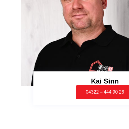
Kai Sinn
04322 – 444 90 26