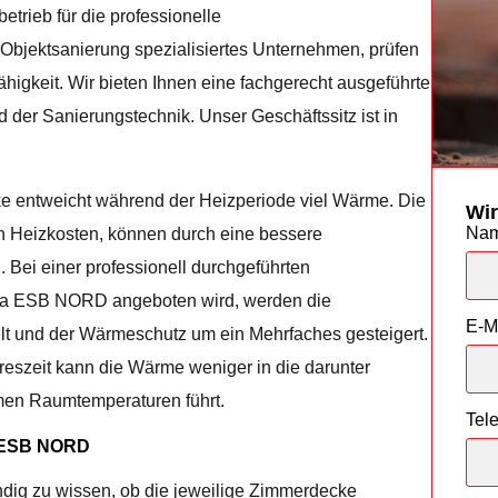
trieb für die professionelle
bjektsanierung spezialisiertes Unternehmen, prüfen
higkeit. Wir bieten Ihnen eine fachgerecht ausgeführte
r Sanierungstechnik. Unser Geschäftssitz ist in
ke entweicht während der Heizperiode viel Wärme. Die
Wir
Na
 Heizkosten, können durch eine bessere
ei einer professionell durchgeführten
ma ESB NORD angeboten wird, werden die
E-M
lt und der Wärmeschutz um ein Mehrfaches gesteigert.
reszeit kann die Wärme weniger in die darunter
en Raumtemperaturen führt.
Tel
ESB NORD
ig zu wissen, ob die jeweilige Zimmerdecke