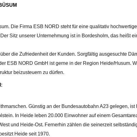
 BÜSUM
sum. Die Firma ESB NORD steht für eine qualitativ hochwerti
. Der Sitz unserer Unternehmung ist in Bordesholm, das heißt 
s über die Zufriedenheit der Kunden. Sorgfältig ausgesuchte 
er ESB NORD GmbH ist gerne in der Region Heide/Husum. Wir
truktur beizusteuern zu dürfen.
:
 Dithmarschen. Günstig an der Bundesautobahn A23 gelegen, ist
lstein. In Heide leben 20.000 Einwohner auf einem Gesamtareal
e-West und Heide-Ost. Fernerhin zählen die seinerzeit selbst
besitzt Heide seit 1970.