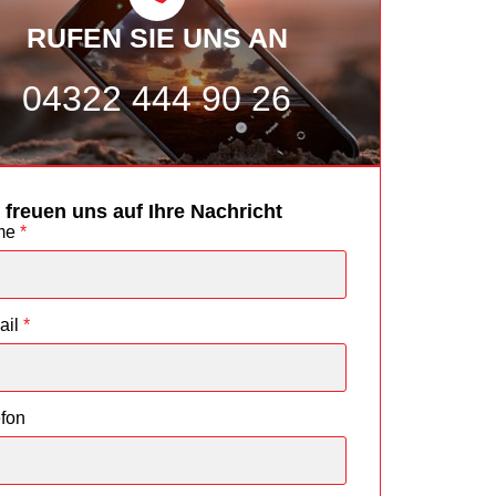
RUFEN SIE UNS AN
04322 444 90 26
 freuen uns auf Ihre Nachricht
me
*
ail
*
efon