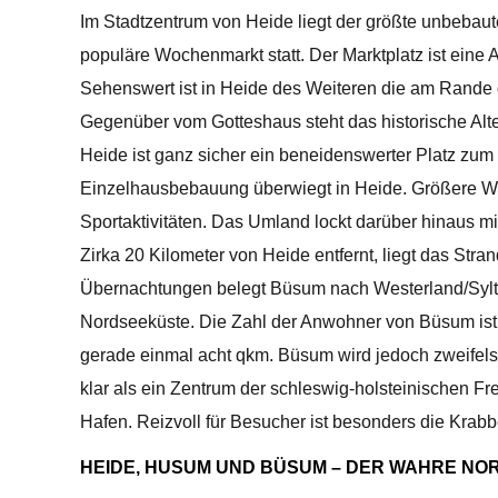
Im Stadtzentrum von Heide liegt der größte unbebaut
populäre Wochenmarkt statt. Der Marktplatz ist eine
Sehenswert ist in Heide des Weiteren die am Rande de
Gegenüber vom Gotteshaus steht das historische Alte
Heide ist ganz sicher ein beneidenswerter Platz zum
Einzelhausbebauung überwiegt in Heide. Größere Woh
Sportaktivitäten. Das Umland lockt darüber hinaus m
Zirka 20 Kilometer von Heide entfernt, liegt das Stra
Übernachtungen belegt Büsum nach Westerland/Sylt un
Nordseeküste. Die Zahl der Anwohner von Büsum ist 
gerade einmal acht qkm. Büsum wird jedoch zweifel
klar als ein Zentrum der schleswig-holsteinischen
Hafen. Reizvoll für Besucher ist besonders die Krab
HEIDE, HUSUM UND BÜSUM – DER WAHRE NO