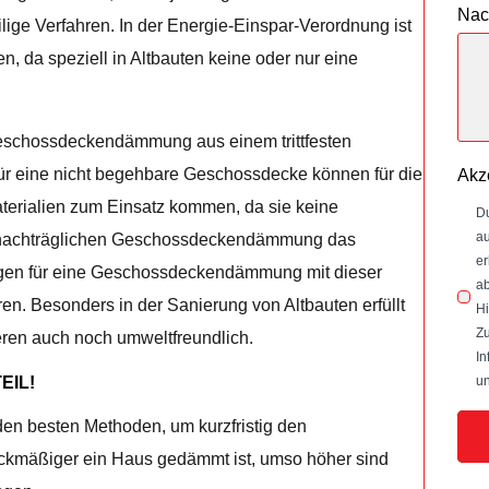
Nac
ilige Verfahren. In der Energie-Einspar-Verordnung ist
a speziell in Altbauten keine oder nur eine
eschossdeckendämmung aus einem trittfesten
Für eine nicht begehbare Geschossdecke können für die
Akz
ialien zum Einsatz kommen, da sie keine
Du
au
er nachträglichen Geschossdeckendämmung das
er
en für eine Geschossdeckendämmung mit dieser
ab
n. Besonders in der Sanierung von Altbauten erfüllt
Hi
Zu
eren auch noch umweltfreundlich.
In
un
EIL!
 besten Methoden, um kurzfristig den
kmäßiger ein Haus gedämmt ist, umso höher sind