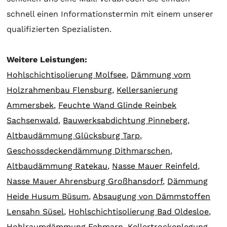
schnell einen Informationstermin mit einem unserer
qualifizierten Spezialisten.
Weitere Leistungen:
Hohlschichtisolierung Molfsee
,
Dämmung vom
Holzrahmenbau Flensburg
,
Kellersanierung
Ammersbek
,
Feuchte Wand Glinde Reinbek
Sachsenwald
,
Bauwerksabdichtung Pinneberg
,
Altbaudämmung Glücksburg Tarp
,
Geschossdeckendämmung Dithmarschen
,
Altbaudämmung Ratekau
,
Nasse Mauer Reinfeld
,
Nasse Mauer Ahrensburg Großhansdorf
,
Dämmung
Heide Husum Büsum
,
Absaugung von Dämmstoffen
Lensahn Süsel
,
Hohlschichtisolierung Bad Oldesloe
,
Hohlraumdämmung Fehmarn
,
Kellertrockenlegung