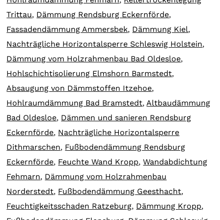
Trittau
,
Dämmung Rendsburg Eckernförde
,
Fassadendämmung Ammersbek
,
Dämmung Kiel
,
Nachträgliche Horizontalsperre Schleswig Holstein
,
Dämmung vom Holzrahmenbau Bad Oldesloe
,
Hohlschichtisolierung Elmshorn Barmstedt
,
Absaugung von Dämmstoffen Itzehoe
,
Hohlraumdämmung Bad Bramstedt
,
Altbaudämmung
Bad Oldesloe
,
Dämmen und sanieren Rendsburg
Eckernförde
,
Nachträgliche Horizontalsperre
Dithmarschen
,
Fußbodendämmung Rendsburg
Eckernförde
,
Feuchte Wand Kropp
,
Wandabdichtung
Fehmarn
,
Dämmung vom Holzrahmenbau
Norderstedt
,
Fußbodendämmung Geesthacht
,
Feuchtigkeitsschaden Ratzeburg
,
Dämmung Kropp
,