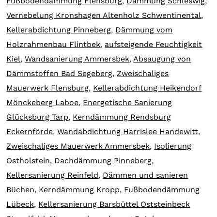
Fußbodendämmung Flensburg
,
Dämmung Schleswig
,
Vernebelung Kronshagen Altenholz Schwentinental
,
Kellerabdichtung Pinneberg
,
Dämmung vom
Holzrahmenbau Flintbek
,
aufsteigende Feuchtigkeit
Kiel
,
Wandsanierung Ammersbek
,
Absaugung von
Dämmstoffen Bad Segeberg
,
Zweischaliges
Mauerwerk Flensburg
,
Kellerabdichtung Heikendorf
Mönckeberg Laboe
,
Energetische Sanierung
Glücksburg Tarp
,
Kerndämmung Rendsburg
Eckernförde
,
Wandabdichtung Harrislee Handewitt
,
Zweischaliges Mauerwerk Ammersbek
,
Isolierung
Ostholstein
,
Dachdämmung Pinneberg
,
Kellersanierung Reinfeld
,
Dämmen und sanieren
Büchen
,
Kerndämmung Kropp
,
Fußbodendämmung
Lübeck
,
Kellersanierung Barsbüttel Oststeinbeck