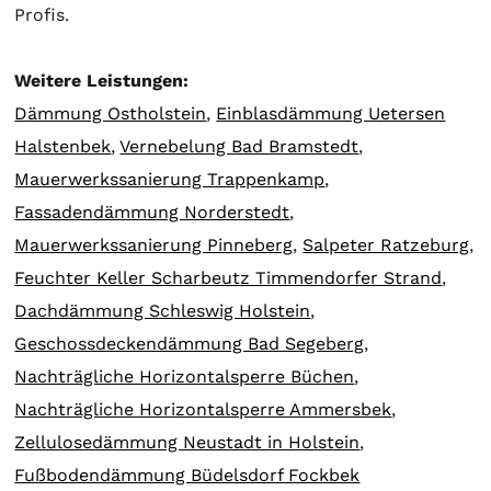
Profis.
Weitere Leistungen:
Dämmung Ostholstein
,
Einblasdämmung Uetersen
Halstenbek
,
Vernebelung Bad Bramstedt
,
Mauerwerkssanierung Trappenkamp
,
Fassadendämmung Norderstedt
,
Mauerwerkssanierung Pinneberg
,
Salpeter Ratzeburg
,
Feuchter Keller Scharbeutz Timmendorfer Strand
,
Dachdämmung Schleswig Holstein
,
Geschossdeckendämmung Bad Segeberg
,
Nachträgliche Horizontalsperre Büchen
,
Nachträgliche Horizontalsperre Ammersbek
,
Zellulosedämmung Neustadt in Holstein
,
Fußbodendämmung Büdelsdorf Fockbek