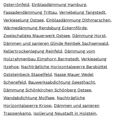
Osterrönfeld
,
Einblasdämmung Hamburg
,
Fassadendämmung Trittau
,
Vernebelung Tangstedt
,
Verkieselung Ostsee
,
Einblasdämmung Dithmarschen
,
Wärmedämmung Rendsburg Eckernförde
,
Zweischaliges Mauerwerk Ostsee
,
Dämmung Horst
,
Dämmen und sanieren Glinde Reinbek Sachsenwald
,
Kellertrockenlegung Reinfeld
,
Dämmung vom
Holzrahmenbau Elmshorn Barmstedt
,
Verkieselung
Itzehoe
,
Nachträgliche Horizontalsperre Barsbüttel
Oststeinbeck Stapelfeld
,
Nasse Mauer Wedel
Schenefeld
,
Bauwerksabdichtung Geesthacht
,
Dämmung Schönkirchen Schönberg Ostsee
,
Wandabdichtung Molfsee
,
Nachträgliche
Horizontalsperre Kropp
,
Dämmen und sanieren
Trappenkamp
,
Isolierung Neustadt in Holstein
,