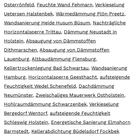
Osterrönfeld
,
Feuchte Wand Fehmarn
,
Verkieselung
Uetersen Halstenbek
,
Wärmedämmung Plön Preetz
,
Wandsanierung Heide Husum Büsum
,
Nachträgliche
Horizontalsperre Trittau
,
Dämmung Neustadt in
Holstein
,
Absaugung von Dämmstoffen
Dithmarschen
,
Absaugung von Dämmstoffen
Lauenburg
,
Altbaudämmung Flensburg
,
Kellertrockenlegung Bad Schwartau
,
Wandsanierung
Hamburg
,
Horizontalsperre Geesthacht
,
aufsteigende
Feuchtigkeit Wedel Schenefeld
,
Dachdämmung
Neumünster
,
Zweischaliges Mauerwerk Ostholstein
,
Hohlraumdämmung Schwarzenbek
,
Verkieselung
Bergedorf Wentorf
,
aufsteigende Feuchtigkeit
Schleswig Holstein
,
Energetische Sanierung Elmshorn
Barmstedt
,
Kellerabdichtung Büdelsdorf Fockbek