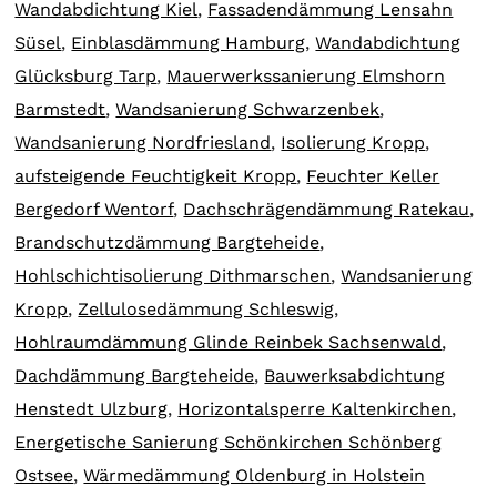
Wandabdichtung Kiel
,
Fassadendämmung Lensahn
Süsel
,
Einblasdämmung Hamburg
,
Wandabdichtung
Glücksburg Tarp
,
Mauerwerkssanierung Elmshorn
Barmstedt
,
Wandsanierung Schwarzenbek
,
Wandsanierung Nordfriesland
,
Isolierung Kropp
,
aufsteigende Feuchtigkeit Kropp
,
Feuchter Keller
Bergedorf Wentorf
,
Dachschrägendämmung Ratekau
,
Brandschutzdämmung Bargteheide
,
Hohlschichtisolierung Dithmarschen
,
Wandsanierung
Kropp
,
Zellulosedämmung Schleswig
,
Hohlraumdämmung Glinde Reinbek Sachsenwald
,
Dachdämmung Bargteheide
,
Bauwerksabdichtung
Henstedt Ulzburg
,
Horizontalsperre Kaltenkirchen
,
Energetische Sanierung Schönkirchen Schönberg
Ostsee
,
Wärmedämmung Oldenburg in Holstein