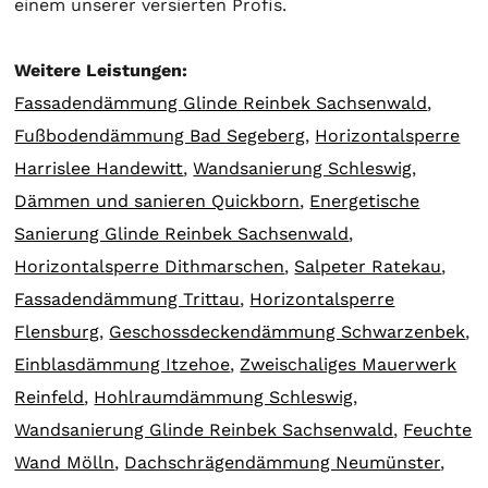
einem unserer versierten Profis.
Weitere Leistungen:
Fassadendämmung Glinde Reinbek Sachsenwald
,
Fußbodendämmung Bad Segeberg
,
Horizontalsperre
Harrislee Handewitt
,
Wandsanierung Schleswig
,
Dämmen und sanieren Quickborn
,
Energetische
Sanierung Glinde Reinbek Sachsenwald
,
Horizontalsperre Dithmarschen
,
Salpeter Ratekau
,
Fassadendämmung Trittau
,
Horizontalsperre
Flensburg
,
Geschossdeckendämmung Schwarzenbek
,
Einblasdämmung Itzehoe
,
Zweischaliges Mauerwerk
Reinfeld
,
Hohlraumdämmung Schleswig
,
Wandsanierung Glinde Reinbek Sachsenwald
,
Feuchte
Wand Mölln
,
Dachschrägendämmung Neumünster
,