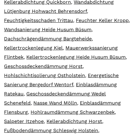
Kellerabdichtung Quickborn
,
Wandabdichtung
Lütjenburg Hohwacht Behrensdorf
,
Feuchtigkeitsschaden Trittau
,
Feuchter Keller Kropp
,
Wandsanierung Heide Husum Büsum
,
Dachschrägendämmung Bargteheide
,
Kellertrockenlegung Kiel
,
Mauerwerkssanierung
Flintbek
,
Kellertrockenlegung Heide Husum Büsum
,
Geschossdeckendämmung Horst
,
Hohlschichtisolierung Ostholstein
,
Energetische
Sanierung Bergedorf Wentorf
,
Einblasdämmung
Ratekau
,
Geschossdeckendämmung Wedel
Schenefeld
,
Nasse Wand Mölln
,
Einblasdämmung
Flensburg
,
Hohlraumdämmung Schwarzenbek
,
Salpeter Itzehoe
,
Kellerabdichtung Horst
,
Fußbodendämmung Schleswig Holstein
,