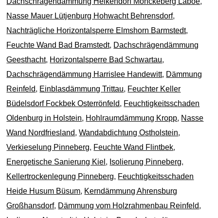
Dachschrägendämmung Heikendorf Mönckeberg Laboe
,
Nasse Mauer Lütjenburg Hohwacht Behrensdorf
,
Nachträgliche Horizontalsperre Elmshorn Barmstedt
,
Feuchte Wand Bad Bramstedt
,
Dachschrägendämmung
Geesthacht
,
Horizontalsperre Bad Schwartau
,
Dachschrägendämmung Harrislee Handewitt
,
Dämmung
Reinfeld
,
Einblasdämmung Trittau
,
Feuchter Keller
Büdelsdorf Fockbek Osterrönfeld
,
Feuchtigkeitsschaden
Oldenburg in Holstein
,
Hohlraumdämmung Kropp
,
Nasse
Wand Nordfriesland
,
Wandabdichtung Ostholstein
,
Verkieselung Pinneberg
,
Feuchte Wand Flintbek
,
Energetische Sanierung Kiel
,
Isolierung Pinneberg
,
Kellertrockenlegung Pinneberg
,
Feuchtigkeitsschaden
Heide Husum Büsum
,
Kerndämmung Ahrensburg
Großhansdorf
,
Dämmung vom Holzrahmenbau Reinfeld
,