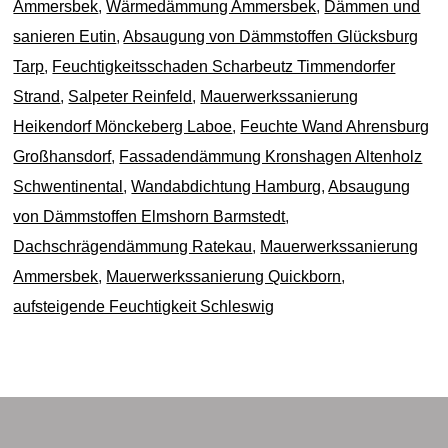
Ammersbek
,
Wärmedämmung Ammersbek
,
Dämmen und
sanieren Eutin
,
Absaugung von Dämmstoffen Glücksburg
Tarp
,
Feuchtigkeitsschaden Scharbeutz Timmendorfer
Strand
,
Salpeter Reinfeld
,
Mauerwerkssanierung
Heikendorf Mönckeberg Laboe
,
Feuchte Wand Ahrensburg
Großhansdorf
,
Fassadendämmung Kronshagen Altenholz
Schwentinental
,
Wandabdichtung Hamburg
,
Absaugung
von Dämmstoffen Elmshorn Barmstedt
,
Dachschrägendämmung Ratekau
,
Mauerwerkssanierung
Ammersbek
,
Mauerwerkssanierung Quickborn
,
aufsteigende Feuchtigkeit Schleswig