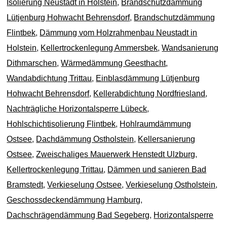
Isolierung Neustadt in Holstein
,
Brandschutzdämmung
Lütjenburg Hohwacht Behrensdorf
,
Brandschutzdämmung
Flintbek
,
Dämmung vom Holzrahmenbau Neustadt in
Holstein
,
Kellertrockenlegung Ammersbek
,
Wandsanierung
Dithmarschen
,
Wärmedämmung Geesthacht
,
Wandabdichtung Trittau
,
Einblasdämmung Lütjenburg
Hohwacht Behrensdorf
,
Kellerabdichtung Nordfriesland
,
Nachträgliche Horizontalsperre Lübeck
,
Hohlschichtisolierung Flintbek
,
Hohlraumdämmung
Ostsee
,
Dachdämmung Ostholstein
,
Kellersanierung
Ostsee
,
Zweischaliges Mauerwerk Henstedt Ulzburg
,
Kellertrockenlegung Trittau
,
Dämmen und sanieren Bad
Bramstedt
,
Verkieselung Ostsee
,
Verkieselung Ostholstein
,
Geschossdeckendämmung Hamburg
,
Dachschrägendämmung Bad Segeberg
,
Horizontalsperre