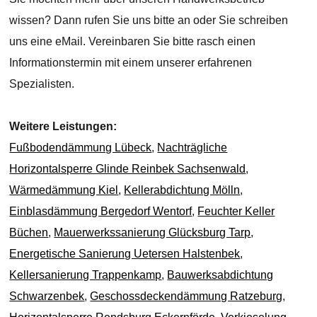
wissen? Dann rufen Sie uns bitte an oder Sie schreiben
uns eine eMail. Vereinbaren Sie bitte rasch einen
Informationstermin mit einem unserer erfahrenen
Spezialisten.
Weitere Leistungen:
Fußbodendämmung Lübeck
,
Nachträgliche
Horizontalsperre Glinde Reinbek Sachsenwald
,
Wärmedämmung Kiel
,
Kellerabdichtung Mölln
,
Einblasdämmung Bergedorf Wentorf
,
Feuchter Keller
Büchen
,
Mauerwerkssanierung Glücksburg Tarp
,
Energetische Sanierung Uetersen Halstenbek
,
Kellersanierung Trappenkamp
,
Bauwerksabdichtung
Schwarzenbek
,
Geschossdeckendämmung Ratzeburg
,