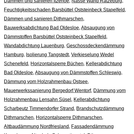
Dämmen und sanieren Itzehoe
,
Nasse Wand Ratzeburg
,
Feuchtigkeitsschaden Barsbüttel Oststeinbeck Stapelfeld
,
Dämmen und sanieren Dithmarschen
,
Bauwerksabdichtung Bad Oldesloe
,
Absaugung von
Dämmstoffen Barsbüttel Oststeinbeck Stapelfeld
,
Wandabdichtung Lauenburg
,
Geschossdeckendämmung
Hamburg
,
Isolierung Tangstedt
,
Verkieselung Wedel
Schenefeld
,
Horizontalsperre Büchen
,
Kellerabdichtung
Bad Oldesloe
,
Absaugung von Dämmstoffen Schleswig
,
Dämmung vom Holzrahmenbau Ostsee
,
Mauerwerkssanierung Bergedorf Wentorf
,
Dämmung vom
Holzrahmenbau Lensahn Süsel
,
Kellerabdichtung
Scharbeutz Timmendorfer Strand
,
Brandschutzdämmung
Dithmarschen
,
Horizontalsperre Dithmarschen
,
Altbaudämmung Nordfriesland
,
Fassadendämmung