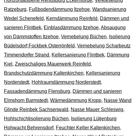
Horizontalsperre Rendsburg Eckernförde
,
Verkieselung
Ratzeburg
,
Fußbodendämmung Itzehoe
,
Wandsanierung
Wedel Schenefeld
,
Kerndämmung Reinfeld
,
Dämmen und
sanieren Flintbek
,
Einblasdämmung Itzehoe
,
Absaugung
von Dämmstoffen Itzehoe
,
Vernebelung Büchen
,
Isolierung
Büdelsdorf Fockbek Osterrönfeld
,
Vernebelung Scharbeutz
Timmendorfer Strand
,
Kellersanierung Flintbek
,
Dämmung
Kiel
,
Zweischaliges Mauerwerk Reinfeld
,
Brandschutzdämmung Kaltenkirchen
,
Kellersanierung
Norderstedt
,
Hohlraumdämmung Norderstedt
,
Fassadendämmung Flensburg
,
Dämmen und sanieren
Elmshorn Barmstedt
,
Wärmedämmung Kropp
,
Nasse Wand
Glinde Reinbek Sachsenwald
,
Nasse Mauer Schleswig
,
Hohlschichtisolierung Büchen
,
Isolierung Lütjenburg
Hohwacht Behrensdorf
,
Feuchter Keller Kaltenkirchen
,