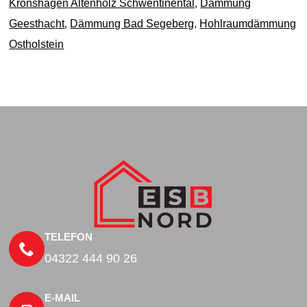
Kronshagen Altenholz Schwentinental
,
Dämmung
Geesthacht
,
Dämmung Bad Segeberg
,
Hohlraumdämmung
Ostholstein
TELEFON
04322 444 90 26
E-MAIL