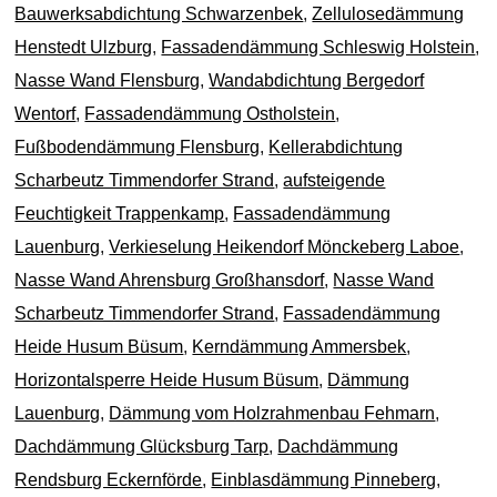
Bauwerksabdichtung Schwarzenbek
,
Zellulosedämmung
Henstedt Ulzburg
,
Fassadendämmung Schleswig Holstein
,
Nasse Wand Flensburg
,
Wandabdichtung Bergedorf
Wentorf
,
Fassadendämmung Ostholstein
,
Fußbodendämmung Flensburg
,
Kellerabdichtung
Scharbeutz Timmendorfer Strand
,
aufsteigende
Feuchtigkeit Trappenkamp
,
Fassadendämmung
Lauenburg
,
Verkieselung Heikendorf Mönckeberg Laboe
,
Nasse Wand Ahrensburg Großhansdorf
,
Nasse Wand
Scharbeutz Timmendorfer Strand
,
Fassadendämmung
Heide Husum Büsum
,
Kerndämmung Ammersbek
,
Horizontalsperre Heide Husum Büsum
,
Dämmung
Lauenburg
,
Dämmung vom Holzrahmenbau Fehmarn
,
Dachdämmung Glücksburg Tarp
,
Dachdämmung
Rendsburg Eckernförde
,
Einblasdämmung Pinneberg
,