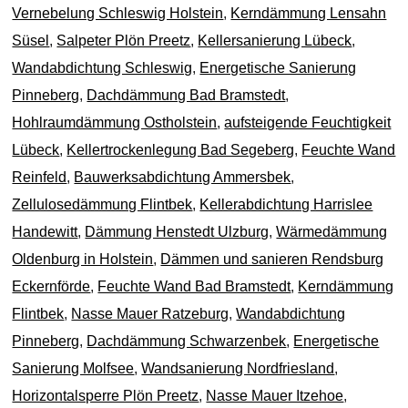
Vernebelung Schleswig Holstein
,
Kerndämmung Lensahn
Süsel
,
Salpeter Plön Preetz
,
Kellersanierung Lübeck
,
Wandabdichtung Schleswig
,
Energetische Sanierung
Pinneberg
,
Dachdämmung Bad Bramstedt
,
Hohlraumdämmung Ostholstein
,
aufsteigende Feuchtigkeit
Lübeck
,
Kellertrockenlegung Bad Segeberg
,
Feuchte Wand
Reinfeld
,
Bauwerksabdichtung Ammersbek
,
Zellulosedämmung Flintbek
,
Kellerabdichtung Harrislee
Handewitt
,
Dämmung Henstedt Ulzburg
,
Wärmedämmung
Oldenburg in Holstein
,
Dämmen und sanieren Rendsburg
Eckernförde
,
Feuchte Wand Bad Bramstedt
,
Kerndämmung
Flintbek
,
Nasse Mauer Ratzeburg
,
Wandabdichtung
Pinneberg
,
Dachdämmung Schwarzenbek
,
Energetische
Sanierung Molfsee
,
Wandsanierung Nordfriesland
,
Horizontalsperre Plön Preetz
,
Nasse Mauer Itzehoe
,