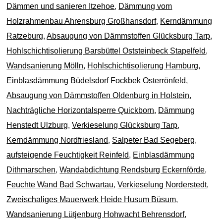
Dämmen und sanieren Itzehoe
,
Dämmung vom
Holzrahmenbau Ahrensburg Großhansdorf
,
Kerndämmung
Ratzeburg
,
Absaugung von Dämmstoffen Glücksburg Tarp
,
Hohlschichtisolierung Barsbüttel Oststeinbeck Stapelfeld
,
Wandsanierung Mölln
,
Hohlschichtisolierung Hamburg
,
Einblasdämmung Büdelsdorf Fockbek Osterrönfeld
,
Absaugung von Dämmstoffen Oldenburg in Holstein
,
Nachträgliche Horizontalsperre Quickborn
,
Dämmung
Henstedt Ulzburg
,
Verkieselung Glücksburg Tarp
,
Kerndämmung Nordfriesland
,
Salpeter Bad Segeberg
,
aufsteigende Feuchtigkeit Reinfeld
,
Einblasdämmung
Dithmarschen
,
Wandabdichtung Rendsburg Eckernförde
,
Feuchte Wand Bad Schwartau
,
Verkieselung Norderstedt
,
Zweischaliges Mauerwerk Heide Husum Büsum
,
Wandsanierung Lütjenburg Hohwacht Behrensdorf
,