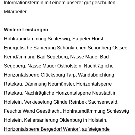
Informationstermin mit einem unserer gut geschulten
Mitarbeiter.
Weitere Leistungen:
Hohlraumdämmung Schleswig
,
Salpeter Horst
,
Energetische Sanierung Schönkirchen Schönberg Ostsee
,
Kerndämmung Bad Segeberg
,
Nasse Mauer Bad
Segeberg
,
Nasse Mauer Ostholstein
,
Nachträgliche
Horizontalsperre Glücksburg Tarp
,
Wandabdichtung
Ratekau
,
Dämmung Neumünster
,
Horizontalsperre
Ratekau
,
Nachträgliche Horizontalsperre Neustadt in
Holstein
,
Verkieselung Glinde Reinbek Sachsenwald
,
Feuchte Wand Geesthacht
,
Hohlraumdämmung Schleswig
Holstein
,
Kellersanierung Oldenburg in Holstein
,
Horizontalsperre Bergedorf Wentorf
,
aufsteigende