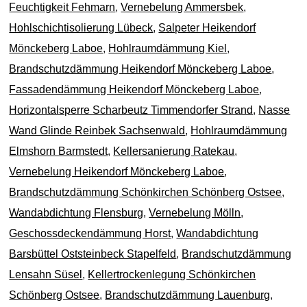
Feuchtigkeit Fehmarn
,
Vernebelung Ammersbek
,
Hohlschichtisolierung Lübeck
,
Salpeter Heikendorf
Mönckeberg Laboe
,
Hohlraumdämmung Kiel
,
Brandschutzdämmung Heikendorf Mönckeberg Laboe
,
Fassadendämmung Heikendorf Mönckeberg Laboe
,
Horizontalsperre Scharbeutz Timmendorfer Strand
,
Nasse
Wand Glinde Reinbek Sachsenwald
,
Hohlraumdämmung
Elmshorn Barmstedt
,
Kellersanierung Ratekau
,
Vernebelung Heikendorf Mönckeberg Laboe
,
Brandschutzdämmung Schönkirchen Schönberg Ostsee
,
Wandabdichtung Flensburg
,
Vernebelung Mölln
,
Geschossdeckendämmung Horst
,
Wandabdichtung
Barsbüttel Oststeinbeck Stapelfeld
,
Brandschutzdämmung
Lensahn Süsel
,
Kellertrockenlegung Schönkirchen
Schönberg Ostsee
,
Brandschutzdämmung Lauenburg
,