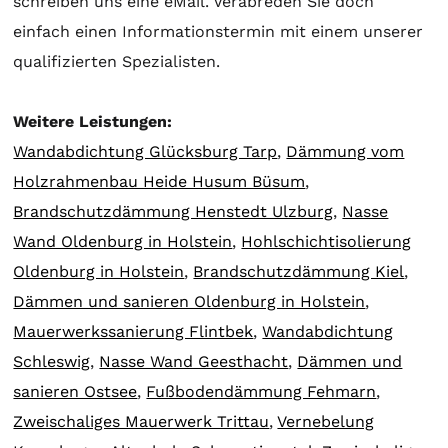
schreiben uns eine eMail. Verabreden Sie doch
einfach einen Informationstermin mit einem unserer
qualifizierten Spezialisten.
Weitere Leistungen:
Wandabdichtung Glücksburg Tarp
,
Dämmung vom
Holzrahmenbau Heide Husum Büsum
,
Brandschutzdämmung Henstedt Ulzburg
,
Nasse
Wand Oldenburg in Holstein
,
Hohlschichtisolierung
Oldenburg in Holstein
,
Brandschutzdämmung Kiel
,
Dämmen und sanieren Oldenburg in Holstein
,
Mauerwerkssanierung Flintbek
,
Wandabdichtung
Schleswig
,
Nasse Wand Geesthacht
,
Dämmen und
sanieren Ostsee
,
Fußbodendämmung Fehmarn
,
Zweischaliges Mauerwerk Trittau
,
Vernebelung