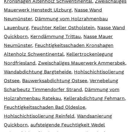
Kronshagen Altenholz Schwentinental
,
Zweischaliges
Mauerwerk Henstedt Ulzburg
,
Nasse Wand
Neumünster
,
Dämmung vom Holzrahmenbau
Lauenburg
,
Feuchter Keller Ostholstein
,
Nasse Wand
Quickborn
,
Kerndämmung Trittau
,
Nasse Mauer
Neumünster
,
Feuchtigkeitsschaden Kronshagen
Altenholz Schwentinental
,
Kellertrockenlegung
Nordfriesland
,
Zweischaliges Mauerwerk Ammersbek
,
Wandabdichtung Bargteheide
,
Hohlschichtisolierung
Ostsee
,
Bauwerksabdichtung Ostsee
,
Vernebelung
Scharbeutz Timmendorfer Strand
,
Dämmung vom
Holzrahmenbau Ratekau
,
Kellerabdichtung Fehmarn
,
Feuchtigkeitsschaden Bad Oldesloe
,
Hohlschichtisolierung Reinfeld
,
Wandsanierung
Quickborn
,
aufsteigende Feuchtigkeit Wedel