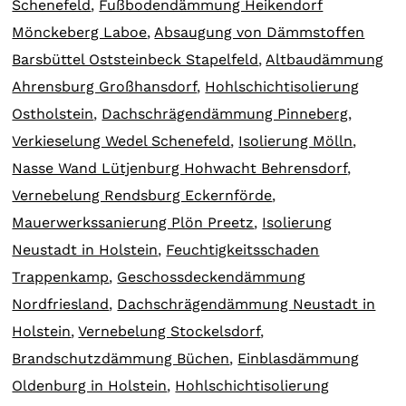
Schenefeld
,
Fußbodendämmung Heikendorf
Mönckeberg Laboe
,
Absaugung von Dämmstoffen
Barsbüttel Oststeinbeck Stapelfeld
,
Altbaudämmung
Ahrensburg Großhansdorf
,
Hohlschichtisolierung
Ostholstein
,
Dachschrägendämmung Pinneberg
,
Verkieselung Wedel Schenefeld
,
Isolierung Mölln
,
Nasse Wand Lütjenburg Hohwacht Behrensdorf
,
Vernebelung Rendsburg Eckernförde
,
Mauerwerkssanierung Plön Preetz
,
Isolierung
Neustadt in Holstein
,
Feuchtigkeitsschaden
Trappenkamp
,
Geschossdeckendämmung
Nordfriesland
,
Dachschrägendämmung Neustadt in
Holstein
,
Vernebelung Stockelsdorf
,
Brandschutzdämmung Büchen
,
Einblasdämmung
Oldenburg in Holstein
,
Hohlschichtisolierung