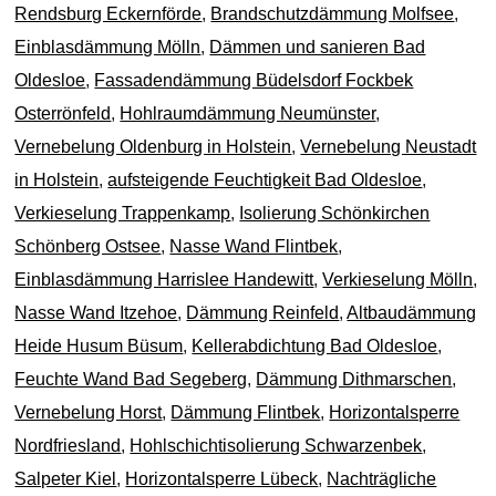
Rendsburg Eckernförde
,
Brandschutzdämmung Molfsee
,
Einblasdämmung Mölln
,
Dämmen und sanieren Bad
Oldesloe
,
Fassadendämmung Büdelsdorf Fockbek
Osterrönfeld
,
Hohlraumdämmung Neumünster
,
Vernebelung Oldenburg in Holstein
,
Vernebelung Neustadt
in Holstein
,
aufsteigende Feuchtigkeit Bad Oldesloe
,
Verkieselung Trappenkamp
,
Isolierung Schönkirchen
Schönberg Ostsee
,
Nasse Wand Flintbek
,
Einblasdämmung Harrislee Handewitt
,
Verkieselung Mölln
,
Nasse Wand Itzehoe
,
Dämmung Reinfeld
,
Altbaudämmung
Heide Husum Büsum
,
Kellerabdichtung Bad Oldesloe
,
Feuchte Wand Bad Segeberg
,
Dämmung Dithmarschen
,
Vernebelung Horst
,
Dämmung Flintbek
,
Horizontalsperre
Nordfriesland
,
Hohlschichtisolierung Schwarzenbek
,
Salpeter Kiel
,
Horizontalsperre Lübeck
,
Nachträgliche