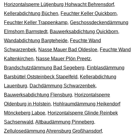
Horizontalsperre Lütjenburg Hohwacht Behrensdorf
,
Kellerabdichtung Büchen
,
Feuchter Keller Quickborn
,
Feuchter Keller Trappenkamp
,
Geschossdeckendämmung
Elmshorn Barmstedt
,
Bauwerksabdichtung Quickborn
,
Wandabdichtung Bargteheide
,
Feuchte Wand
Schwarzenbek
,
Nasse Mauer Bad Oldesloe
,
Feuchte Wand
Kaltenkirchen
,
Nasse Mauer Plön Preetz
,
Brandschutzdämmung Bad Segeberg
,
Einblasdämmung
Barsbüttel Oststeinbeck Stapelfeld
,
Kellerabdichtung
Lauenburg
,
Dachdämmung Schwarzenbek
,
Bauwerksabdichtung Flensburg
,
Horizontalsperre
Oldenburg in Holstein
,
Hohlraumdämmung Heikendorf
Mönckeberg Laboe
,
Horizontalsperre Glinde Reinbek
Sachsenwald
,
Altbaudämmung Pinneberg
,
Zellulosedämmung Ahrensburg Großhansdorf
,