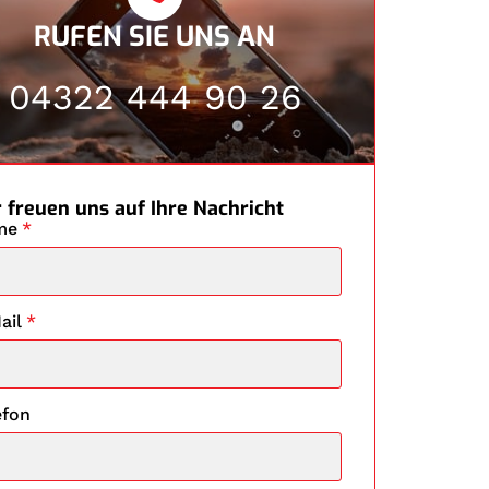
RUFEN SIE UNS AN
04322 444 90 26
 freuen uns auf Ihre Nachricht
me
*
ail
*
efon