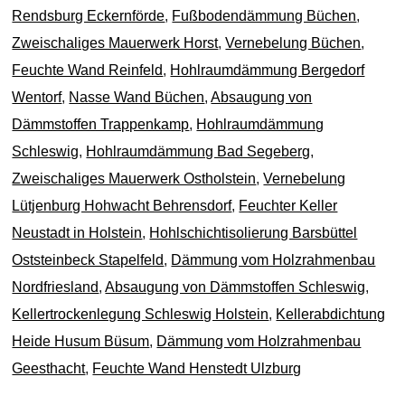
Rendsburg Eckernförde
,
Fußbodendämmung Büchen
,
Zweischaliges Mauerwerk Horst
,
Vernebelung Büchen
,
Feuchte Wand Reinfeld
,
Hohlraumdämmung Bergedorf
Wentorf
,
Nasse Wand Büchen
,
Absaugung von
Dämmstoffen Trappenkamp
,
Hohlraumdämmung
Schleswig
,
Hohlraumdämmung Bad Segeberg
,
Zweischaliges Mauerwerk Ostholstein
,
Vernebelung
Lütjenburg Hohwacht Behrensdorf
,
Feuchter Keller
Neustadt in Holstein
,
Hohlschichtisolierung Barsbüttel
Oststeinbeck Stapelfeld
,
Dämmung vom Holzrahmenbau
Nordfriesland
,
Absaugung von Dämmstoffen Schleswig
,
Kellertrockenlegung Schleswig Holstein
,
Kellerabdichtung
Heide Husum Büsum
,
Dämmung vom Holzrahmenbau
Geesthacht
,
Feuchte Wand Henstedt Ulzburg