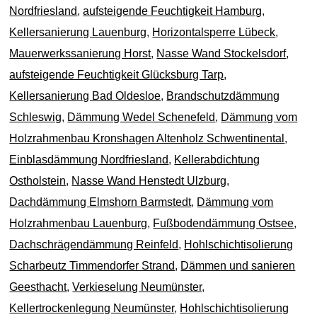
Nordfriesland
,
aufsteigende Feuchtigkeit Hamburg
,
Kellersanierung Lauenburg
,
Horizontalsperre Lübeck
,
Mauerwerkssanierung Horst
,
Nasse Wand Stockelsdorf
,
aufsteigende Feuchtigkeit Glücksburg Tarp
,
Kellersanierung Bad Oldesloe
,
Brandschutzdämmung
Schleswig
,
Dämmung Wedel Schenefeld
,
Dämmung vom
Holzrahmenbau Kronshagen Altenholz Schwentinental
,
Einblasdämmung Nordfriesland
,
Kellerabdichtung
Ostholstein
,
Nasse Wand Henstedt Ulzburg
,
Dachdämmung Elmshorn Barmstedt
,
Dämmung vom
Holzrahmenbau Lauenburg
,
Fußbodendämmung Ostsee
,
Dachschrägendämmung Reinfeld
,
Hohlschichtisolierung
Scharbeutz Timmendorfer Strand
,
Dämmen und sanieren
Geesthacht
,
Verkieselung Neumünster
,
Kellertrockenlegung Neumünster
,
Hohlschichtisolierung