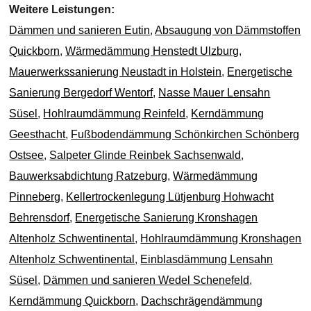
Weitere Leistungen:
Dämmen und sanieren Eutin
,
Absaugung von Dämmstoffen
Quickborn
,
Wärmedämmung Henstedt Ulzburg
,
Mauerwerkssanierung Neustadt in Holstein
,
Energetische
Sanierung Bergedorf Wentorf
,
Nasse Mauer Lensahn
Süsel
,
Hohlraumdämmung Reinfeld
,
Kerndämmung
Geesthacht
,
Fußbodendämmung Schönkirchen Schönberg
Ostsee
,
Salpeter Glinde Reinbek Sachsenwald
,
Bauwerksabdichtung Ratzeburg
,
Wärmedämmung
Pinneberg
,
Kellertrockenlegung Lütjenburg Hohwacht
Behrensdorf
,
Energetische Sanierung Kronshagen
Altenholz Schwentinental
,
Hohlraumdämmung Kronshagen
Altenholz Schwentinental
,
Einblasdämmung Lensahn
Süsel
,
Dämmen und sanieren Wedel Schenefeld
,
Kerndämmung Quickborn
,
Dachschrägendämmung