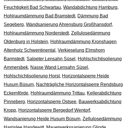
Feuchtigkeit Bad Schwartau
,
Wandabdichtung Hamburg
,
Hohlraumdämmung Bad Bramstedt
,
Dämmung Bad
Segeberg
,
Wandsanierung Ahrensburg Großhansdorf
,
Hohlraumdämmung Norderstedt
,
Zellulosedämmung
Oldenburg in Holstein
,
Hohlraumdämmung Kronshagen
Altenholz Schwentinental
,
Verkieselung Elmshorn
Barmstedt
,
Salpeter Lensahn Süsel
,
Hohlschichtisolierung
Ammersbek
,
Nasse Wand Lensahn Süsel
,
Hohlschichtisolierung Horst
,
Horizontalsperre Heide
Husum Büsum
,
Nachträgliche Horizontalsperre Rendsburg
Eckernförde
,
Hohlraumdämmung Trittau
,
Kellerabdichtung
Pinneberg
,
Horizontalsperre Ostsee
,
Bauwerksabdichtung
Kropp
,
Horizontalsperre Bergedorf Wentorf
,
Wandsanierung Heide Husum Büsum
,
Zellulosedämmung
Harrislee Handewitt
,
Mauerwerkssanierung Glinde