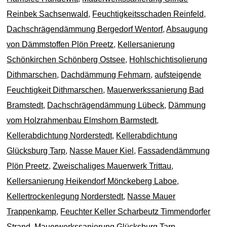
Reinbek Sachsenwald
,
Feuchtigkeitsschaden Reinfeld
,
Dachschrägendämmung Bergedorf Wentorf
,
Absaugung
von Dämmstoffen Plön Preetz
,
Kellersanierung
Schönkirchen Schönberg Ostsee
,
Hohlschichtisolierung
Dithmarschen
,
Dachdämmung Fehmarn
,
aufsteigende
Feuchtigkeit Dithmarschen
,
Mauerwerkssanierung Bad
Bramstedt
,
Dachschrägendämmung Lübeck
,
Dämmung
vom Holzrahmenbau Elmshorn Barmstedt
,
Kellerabdichtung Norderstedt
,
Kellerabdichtung
Glücksburg Tarp
,
Nasse Mauer Kiel
,
Fassadendämmung
Plön Preetz
,
Zweischaliges Mauerwerk Trittau
,
Kellersanierung Heikendorf Mönckeberg Laboe
,
Kellertrockenlegung Norderstedt
,
Nasse Mauer
Trappenkamp
,
Feuchter Keller Scharbeutz Timmendorfer
Strand
,
Mauerwerkssanierung Glücksburg Tarp
,