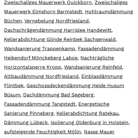
Zweischaliges Mauerwerk Quickborn
,
Zweischaliges
Mauerwerk Elmshorn Barmstedt
,
Hohlraumdämmung
Büchen
,
Vernebelung Nordfriesland
,
Dachschrägendämmung Harrislee Handewitt
,
Kellerabdichtung Glinde Reinbek Sachsenwald
,
Wandsanierung Trappenkamp
,
Fassadendämmung
Heikendorf Mönckeberg Laboe
,
Nachträgliche
Horizontalsperre Kropp
,
Wandsanierung Reinfeld
,
Altbaudämmung Nordfriesland
,
Einblasdämmung
Flintbek
,
Geschossdeckendämmung Heide Husum
Büsum
,
Dachdämmung Bad Segeberg
,
Fassadendämmung Tangstedt
,
Energetische
Sanierung Pinneberg
,
Kellerabdichtung Ratekau
,
Dämmung Lübeck
,
Isolierung Oldenburg in Holstein
,
aufsteigende Feuchtigkeit Mölln
,
Nasse Mauer