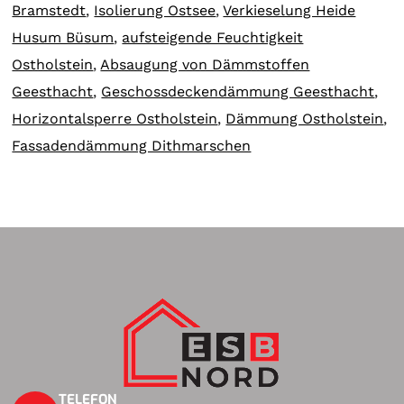
Bramstedt
,
Isolierung Ostsee
,
Verkieselung Heide
Husum Büsum
,
aufsteigende Feuchtigkeit
Ostholstein
,
Absaugung von Dämmstoffen
Geesthacht
,
Geschossdeckendämmung Geesthacht
,
Horizontalsperre Ostholstein
,
Dämmung Ostholstein
,
Fassadendämmung Dithmarschen
TELEFON