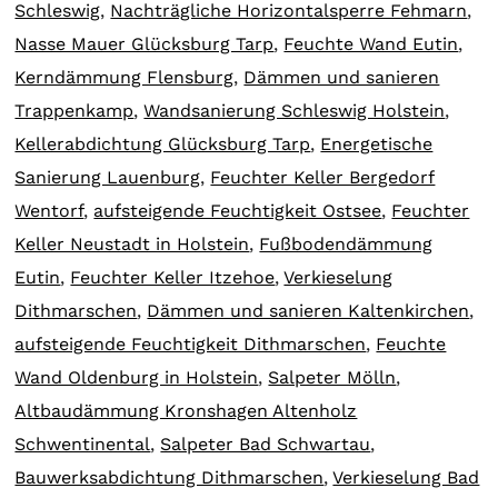
Schleswig
,
Nachträgliche Horizontalsperre Fehmarn
,
Nasse Mauer Glücksburg Tarp
,
Feuchte Wand Eutin
,
Kerndämmung Flensburg
,
Dämmen und sanieren
Trappenkamp
,
Wandsanierung Schleswig Holstein
,
Kellerabdichtung Glücksburg Tarp
,
Energetische
Sanierung Lauenburg
,
Feuchter Keller Bergedorf
Wentorf
,
aufsteigende Feuchtigkeit Ostsee
,
Feuchter
Keller Neustadt in Holstein
,
Fußbodendämmung
Eutin
,
Feuchter Keller Itzehoe
,
Verkieselung
Dithmarschen
,
Dämmen und sanieren Kaltenkirchen
,
aufsteigende Feuchtigkeit Dithmarschen
,
Feuchte
Wand Oldenburg in Holstein
,
Salpeter Mölln
,
Altbaudämmung Kronshagen Altenholz
Schwentinental
,
Salpeter Bad Schwartau
,
Bauwerksabdichtung Dithmarschen
,
Verkieselung Bad