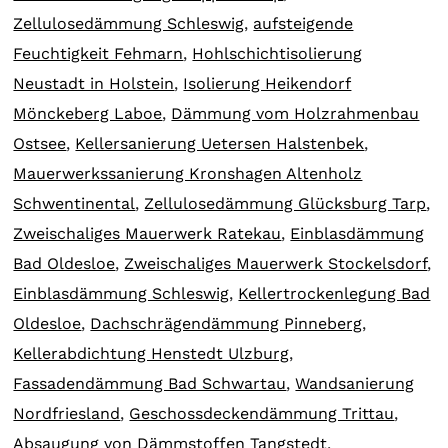
Zellulosedämmung Schleswig
,
aufsteigende
Feuchtigkeit Fehmarn
,
Hohlschichtisolierung
Neustadt in Holstein
,
Isolierung Heikendorf
Mönckeberg Laboe
,
Dämmung vom Holzrahmenbau
Ostsee
,
Kellersanierung Uetersen Halstenbek
,
Mauerwerkssanierung Kronshagen Altenholz
Schwentinental
,
Zellulosedämmung Glücksburg Tarp
,
Zweischaliges Mauerwerk Ratekau
,
Einblasdämmung
Bad Oldesloe
,
Zweischaliges Mauerwerk Stockelsdorf
,
Einblasdämmung Schleswig
,
Kellertrockenlegung Bad
Oldesloe
,
Dachschrägendämmung Pinneberg
,
Kellerabdichtung Henstedt Ulzburg
,
Fassadendämmung Bad Schwartau
,
Wandsanierung
Nordfriesland
,
Geschossdeckendämmung Trittau
,
Absaugung von Dämmstoffen Tangstedt
,