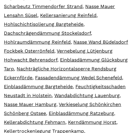
Scharbeutz Timmendorfer Strand
,
Nasse Mauer
Lensahn Süsel
,
Kellersanierung Reinfeld
,
Hohlschichtisolierung Bargteheide
,
Dachschrägendämmung Stockelsdorf
,
Hohlraumdämmung Reinfeld
,
Nasse Wand Büdelsdorf
Fockbek Osterrönfeld
,
Vernebelung Lütjenburg
Hohwacht Behrensdorf
,
Einblasdämmung Glücksburg
Tarp
,
Nachträgliche Horizontalsperre Rendsburg
Eckernförde
,
Fassadendämmung Wedel Schenefeld
,
Einblasdämmung Bargteheide
,
Feuchtigkeitsschaden
Neustadt in Holstein
,
Wandabdichtung Lauenburg
,
Nasse Mauer Hamburg
,
Verkieselung Schönkirchen
Schönberg Ostsee
,
Einblasdämmung Ratzeburg
,
Kellerabdichtung Fehmarn
,
Kerndämmung Horst
,
Kellertrockenlegung Trappenkamp
,