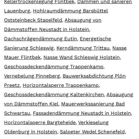
Kellertrockenlegung Flintbek
,
Dämmen und sanieren
Lauenburg
,
Hohlraumdämmung Barsbüttel
Oststeinbeck Stapelfeld
,
Absaugung von
Dämmstoffen Neustadt in Holstein
,
Dachschrägendämmung Eutin
,
Energetische
Sanierung Schleswig
,
Kerndämmung Trittau
,
Nasse
Mauer Flintbek
,
Nasse Wand Schleswig Holstein
,
Geschossdeckendämmung Trappenkamp
,
Vernebelung Pinneberg
,
Bauwerksabdichtung Plön
Preetz
,
Horizontalsperre Trappenkamp
,
Geschossdeckendämmung Kaltenkirchen
,
Absaugung
von Dämmstoffen Kiel
,
Mauerwerkssanierung Bad
Schwartau
,
Fassadendämmung Neustadt in Holstein
,
Horizontalsperre Bargteheide
,
Verkieselung
Oldenburg in Holstein
,
Salpeter Wedel Schenefeld
,