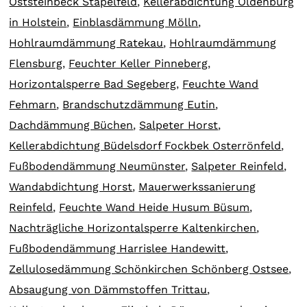
Oststeinbeck Stapelfeld
,
Kellerabdichtung Oldenburg
in Holstein
,
Einblasdämmung Mölln
,
Hohlraumdämmung Ratekau
,
Hohlraumdämmung
Flensburg
,
Feuchter Keller Pinneberg
,
Horizontalsperre Bad Segeberg
,
Feuchte Wand
Fehmarn
,
Brandschutzdämmung Eutin
,
Dachdämmung Büchen
,
Salpeter Horst
,
Kellerabdichtung Büdelsdorf Fockbek Osterrönfeld
,
Fußbodendämmung Neumünster
,
Salpeter Reinfeld
,
Wandabdichtung Horst
,
Mauerwerkssanierung
Reinfeld
,
Feuchte Wand Heide Husum Büsum
,
Nachträgliche Horizontalsperre Kaltenkirchen
,
Fußbodendämmung Harrislee Handewitt
,
Zellulosedämmung Schönkirchen Schönberg Ostsee
,
Absaugung von Dämmstoffen Trittau
,