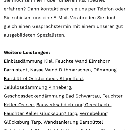
Sie möchten mehr über unseren Fachbetrieb
erfahren? Dann kontaktieren sie uns per Telefon oder
Sie schicken uns eine E-Mail. Verabreden Sie doch
gleich einen Gesprächstermin mit einem unserer gut
ausgebildeten Spezialisten.
Weitere Leistungen:
Einblasdämmung Kiel
,
Feuchte Wand Elmshorn
Barmstedt
,
Nasse Wand Dithmarschen
,
Dämmung
Barsbüttel Oststeinbeck Stapelfeld
,
Zellulosedämmung Pinneberg
,
Geschossdeckendämmung Bad Schwartau
,
Feuchter
Keller Ostsee
,
Bauwerksabdichtung Geesthacht
,
Feuchter Keller Glücksburg Tarp
,
Vernebelung
Glücksburg Tarp
,
Wandsanierung Barsbüttel