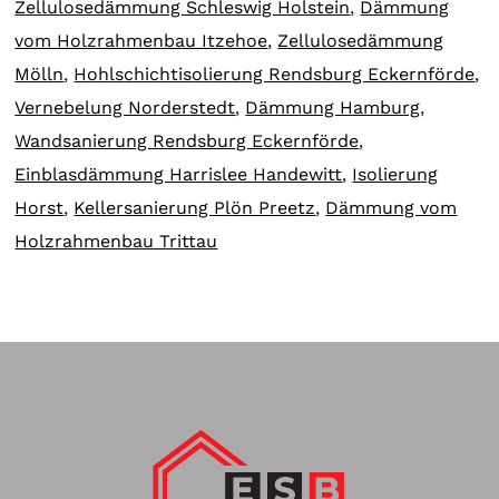
Zellulosedämmung Schleswig Holstein
,
Dämmung
vom Holzrahmenbau Itzehoe
,
Zellulosedämmung
Mölln
,
Hohlschichtisolierung Rendsburg Eckernförde
,
Vernebelung Norderstedt
,
Dämmung Hamburg
,
Wandsanierung Rendsburg Eckernförde
,
Einblasdämmung Harrislee Handewitt
,
Isolierung
Horst
,
Kellersanierung Plön Preetz
,
Dämmung vom
Holzrahmenbau Trittau