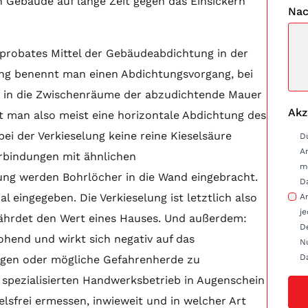
in Gebäude auf lange Zeit gegen das Einsickern
Nac
 probates Mittel der Gebäudeabdichtung in der
ung benennt man einen Abdichtungsvorgang, bei
 in die Zwischenräume der abzudichtende Mauer
Akz
t man also meist eine horizontale Abdichtung des
bei der Verkieselung keine reine Kieselsäure
D
A
rbindungen mit ähnlichen
m
lung werden Bohrlöcher in die Wand eingebracht.
D
 eingegeben. Die Verkieselung ist letztlich also
Anfrag
je
fährdet den Wert eines Hauses. Und außerdem:
D
ohend und wirkt sich negativ auf das
Nu
D
ngen oder mögliche Gefahrenherde zu
em spezialisierten Handwerksbetrieb in Augenschein
sfrei ermessen, inwieweit und in welcher Art