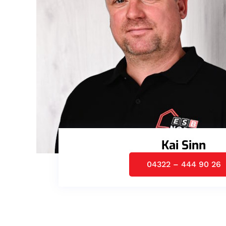
Kai Sinn
04322 – 444 90 26