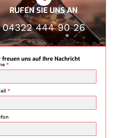
RUFEN SIE UNS AN
04322 444 90 26
 freuen uns auf Ihre Nachricht
me
*
ail
*
efon