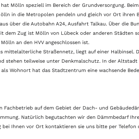
at Mölln speziell im Bereich der Grundversorgung. Beim
ln in die Metropolen pendeln und gleich vor Ort ihren 
 über die Autobahn A24, Ausfahrt Talkau. Über die Bund
 dem Zug ist Mölln von Lübeck oder anderen Städten schn
 Mölln an den HVV angeschlossen ist.
s mittelalterliche Straßennetz, liegt auf einer Halbinsel
nd stehen teilweise unter Denkmalschutz. In der Altstad
ch als Wohnort hat das Stadtzentrum eine wachsende Be
nen Fachbetrieb auf dem Gebiet der Dach- und Gebäudedäm
dämmung. Natürlich begutachten wir den Dämmbedarf Ihr
 bei Ihnen vor Ort kontaktieren sie uns bitte per Telefon