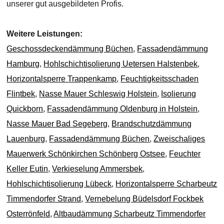
unserer gut ausgebildeten Profis.
Weitere Leistungen:
Geschossdeckendämmung Büchen
,
Fassadendämmung
Hamburg
,
Hohlschichtisolierung Uetersen Halstenbek
,
Horizontalsperre Trappenkamp
,
Feuchtigkeitsschaden
Flintbek
,
Nasse Mauer Schleswig Holstein
,
Isolierung
Quickborn
,
Fassadendämmung Oldenburg in Holstein
,
Nasse Mauer Bad Segeberg
,
Brandschutzdämmung
Lauenburg
,
Fassadendämmung Büchen
,
Zweischaliges
Mauerwerk Schönkirchen Schönberg Ostsee
,
Feuchter
Keller Eutin
,
Verkieselung Ammersbek
,
Hohlschichtisolierung Lübeck
,
Horizontalsperre Scharbeutz
Timmendorfer Strand
,
Vernebelung Büdelsdorf Fockbek
Osterrönfeld
,
Altbaudämmung Scharbeutz Timmendorfer