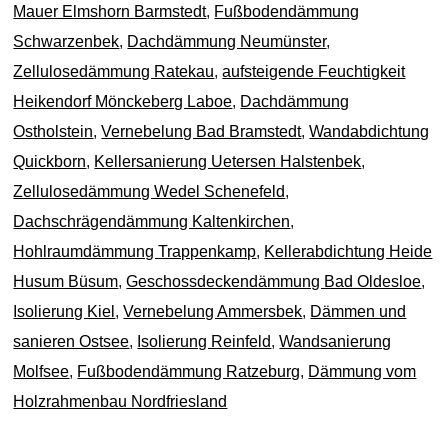
Mauer Elmshorn Barmstedt
,
Fußbodendämmung
Schwarzenbek
,
Dachdämmung Neumünster
,
Zellulosedämmung Ratekau
,
aufsteigende Feuchtigkeit
Heikendorf Mönckeberg Laboe
,
Dachdämmung
Ostholstein
,
Vernebelung Bad Bramstedt
,
Wandabdichtung
Quickborn
,
Kellersanierung Uetersen Halstenbek
,
Zellulosedämmung Wedel Schenefeld
,
Dachschrägendämmung Kaltenkirchen
,
Hohlraumdämmung Trappenkamp
,
Kellerabdichtung Heide
Husum Büsum
,
Geschossdeckendämmung Bad Oldesloe
,
Isolierung Kiel
,
Vernebelung Ammersbek
,
Dämmen und
sanieren Ostsee
,
Isolierung Reinfeld
,
Wandsanierung
Molfsee
,
Fußbodendämmung Ratzeburg
,
Dämmung vom
Holzrahmenbau Nordfriesland