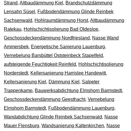
Strand
,
Altbaudämmung Kiel
,
Brandschutzdämmung
Lensahn Süsel
,
Fußbodendämmung Glinde Reinbek
Sachsenwald
,
Hohlraumdämmung Horst
,
Altbaudämmung
Ratekau
,
Hohlschichtisolierung Bad Oldesloe
,
Geschossdeckendämmung Nordfriesland
,
Nasse Wand
Ammersbek
,
Energetische Sanierung Lauenburg
,
Vernebelung Barsbüttel Oststeinbeck Stapelfeld
,
aufsteigende Feuchtigkeit Reinfeld
,
Hohlschichtisolierung
Norderstedt
,
Kellersanierung Harrislee Handewitt
,
Kellersanierung Kiel
,
Dämmung Kiel
,
Salpeter
Trappenkamp
,
Bauwerksabdichtung Elmshorn Barmstedt
,
Geschossdeckendämmung Geesthacht
,
Vernebelung
Elmshorn Barmstedt
,
Fußbodendämmung Lauenburg
,
Wandabdichtung Glinde Reinbek Sachsenwald
,
Nasse
Mauer Flensburg
,
Wandsanierung Kaltenkirchen
,
Nasse