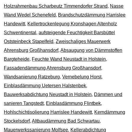
Holzrahmenbau Scharbeutz Timmendorfer Strand
,
Nasse
Wand Wedel Schenefeld
,
Brandschutzdämmung Harrislee
Handewitt
,
Kellertrockenlegung Kronshagen Altenholz
Schwentinental
,
aufsteigende Feuchtigkeit Barsbüttel
Oststeinbeck Stapelfeld
,
Zweischaliges Mauerwerk
Ahrensburg Großhansdorf
,
Absaugung von Dämmstoffen
Bargteheide
,
Feuchte Wand Neustadt in Holstein
,
Fassadendämmung Ahrensburg Großhansdorf
,
Wandsanierung Ratzeburg
,
Vernebelung Horst
,
Einblasdämmung Uetersen Halstenbek
,
Bauwerksabdichtung Neustadt in Holstein
,
Dämmen und
sanieren Tangstedt
,
Einblasdämmung Flintbek
,
Hohlschichtisolierung Harrislee Handewitt
,
Kerndämmung
Stockelsdorf
,
Altbaudämmung Bad Schwartau
,
Mauerwerkssanierung Molfsee
,
Kellerabdichtung