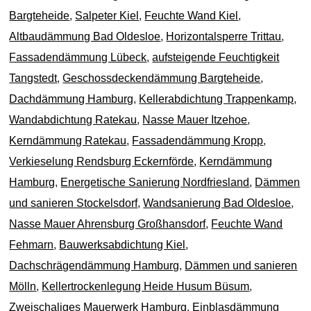
Bargteheide
,
Salpeter Kiel
,
Feuchte Wand Kiel
,
Altbaudämmung Bad Oldesloe
,
Horizontalsperre Trittau
,
Fassadendämmung Lübeck
,
aufsteigende Feuchtigkeit
Tangstedt
,
Geschossdeckendämmung Bargteheide
,
Dachdämmung Hamburg
,
Kellerabdichtung Trappenkamp
,
Wandabdichtung Ratekau
,
Nasse Mauer Itzehoe
,
Kerndämmung Ratekau
,
Fassadendämmung Kropp
,
Verkieselung Rendsburg Eckernförde
,
Kerndämmung
Hamburg
,
Energetische Sanierung Nordfriesland
,
Dämmen
und sanieren Stockelsdorf
,
Wandsanierung Bad Oldesloe
,
Nasse Mauer Ahrensburg Großhansdorf
,
Feuchte Wand
Fehmarn
,
Bauwerksabdichtung Kiel
,
Dachschrägendämmung Hamburg
,
Dämmen und sanieren
Mölln
,
Kellertrockenlegung Heide Husum Büsum
,
Zweischaliges Mauerwerk Hamburg
,
Einblasdämmung