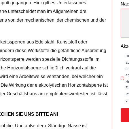
 kaputt gegangen. Hier gilt es Unterlassenes
Nac
erre unterscheidet man im Allgemeinen drei
tens von der mechanischen, der chemischen und der
keitssperren aus Edelstahl, Kunststoff oder
Akz
indern diese Werkstoffe die gefährliche Ausbreitung
Du
izontsperre werden spezielle Dichtungsstoffe im
au
he Horizontalsperre schließlich vertraut auf die
er
ab
wird eine Arbeitsweise verstanden, bei welcher ein
Hi
 Die Wirkung der elektrolytischen Horizontalsperre ist
Zu
oder Geschäftshaus am empfehlenswertesten ist, lässt
In
un
HEN SIE UNS BITTE AN!
obilie. Und außerdem: Ständige Nässe ist