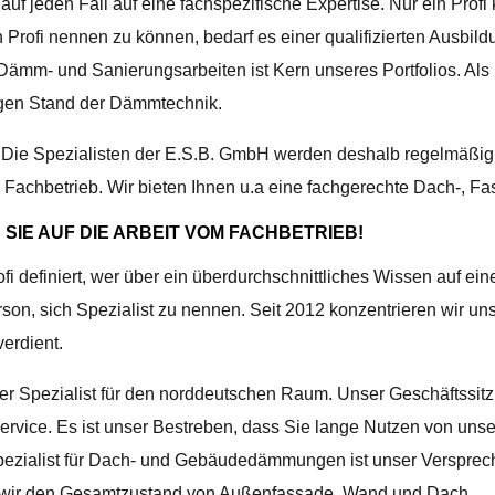
jeden Fall auf eine fachspezifische Expertise. Nur ein Profi 
Profi nennen zu können, bedarf es einer qualifizierten Ausbild
er Dämm- und Sanierungsarbeiten ist Kern unseres Portfolios. Als
en Stand der Dämmtechnik.
er. Die Spezialisten der E.S.B. GmbH werden deshalb regelm
m Fachbetrieb. Wir bieten Ihnen u.a eine fachgerechte Dach-,
SIE AUF DIE ARBEIT VOM FACHBETRIEB!
i definiert, wer über ein überdurchschnittliches Wissen auf ei
son, sich Spezialist zu nennen. Seit 2012 konzentrieren wir u
verdient.
r Spezialist für den norddeutschen Raum. Unser Geschäftssitz b
ervice. Es ist unser Bestreben, dass Sie lange Nutzen von unse
Spezialist für Dach- und Gebäudedämmungen ist unser Verspreche
eln wir den Gesamtzustand von Außenfassade, Wand und Dach.