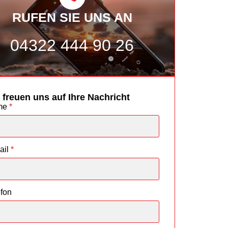
RUFEN SIE UNS AN
04322 444 90 26
 freuen uns auf Ihre Nachricht
me
*
ail
*
efon