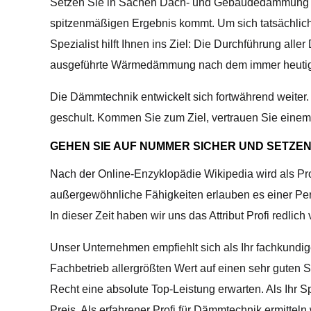
Setzen Sie in Sachen Dach- und Gebäudedämmung auf 
spitzenmäßigen Ergebnis kommt. Um sich tatsächlich 
Spezialist hilft Ihnen ins Ziel: Die Durchführung all
ausgeführte Wärmedämmung nach dem immer heutig
Die Dämmtechnik entwickelt sich fortwährend weit
geschult. Kommen Sie zum Ziel, vertrauen Sie eine
GEHEN SIE AUF NUMMER SICHER UND SETZEN 
Nach der Online-Enzyklopädie Wikipedia wird als Prof
außergewöhnliche Fähigkeiten erlauben es einer Per
In dieser Zeit haben wir uns das Attribut Profi redlich 
Unser Unternehmen empfiehlt sich als Ihr fachkundige
Fachbetrieb allergrößten Wert auf einen sehr guten S
Recht eine absolute Top-Leistung erwarten. Als Ihr 
Preis. Als erfahrener Profi für Dämmtechnik ermitt