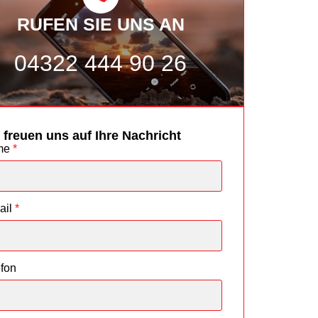
RUFEN SIE UNS AN
04322 444 90 26
 freuen uns auf Ihre Nachricht
me
*
ail
*
efon