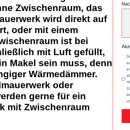
Nac
hne Zwischenraum, das
uerwerk wird direkt auf
t, oder mit einem
wischenraum ist bei
Akz
ießlich mit Luft gefüllt,
Du
in Makel sein muss, denn
au
er
gängiger Wärmedämmer.
ab
lmauerwerk oder
Hi
Zu
erden gerne für ein
In
un
rk mit Zwischenraum