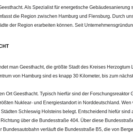
sthacht. Als Spezialist für energetische Gebäudesanierung sin
fasst die Region zwischen Hamburg und Flensburg. Durch unse
tädte der Region erarbeiten können. Seit Unternehmensgründung
ACHT
indet man Geesthacht, die größte Stadt des Kreises Herzogtum 
entrum von Hamburg sind es knapp 30 Kilometer, bis zum nächs
 den Ort Geesthacht. Typisch hierfür sind der Forschungsreakto
ßten Nuklear- und Energiestandort in Norddeutschland. Wen wu
Städten Schleswig Holsteins belegt. Entscheidend hiefür sind 
er Richtung über die Bundesstraße 404. Über diese Bundesstraß
 Bundesautobahn verläuft die Bundesstraße B5, die von Bergedo