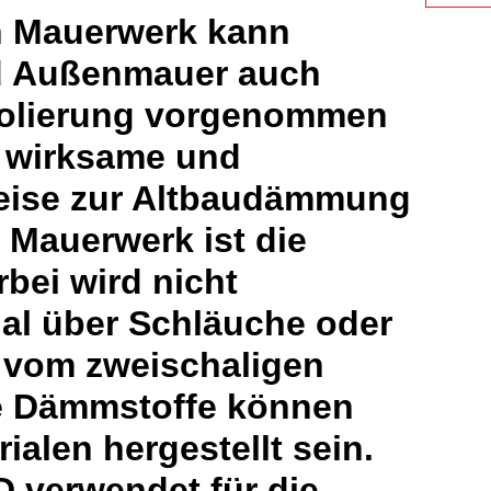
n Mauerwerk kann
nd Außenmauer auch
solierung vorgenommen
 wirksame und
eise zur Altbaudämmung
 Mauerwerk ist die
ei wird nicht
l über Schläuche oder
 vom zweischaligen
se Dämmstoffe können
alen hergestellt sein.
 verwendet für die