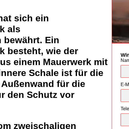
at sich ein
k als
 bewährt. Ein
 besteht, wie der
Wir
aus einem Mauerwerk mit
Na
nnere Schale ist für die
e Außenwand für die
E-M
r den Schutz vor
Tel
vom zweischaligen