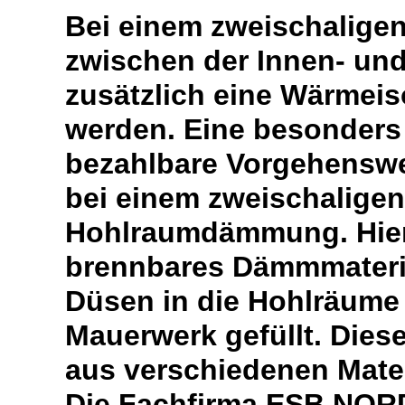
Bei einem zweischalige
zwischen der Innen- u
zusätzlich eine Wärmei
werden. Eine besonders
bezahlbare Vorgehensw
bei einem zweischaligen
Hohlraumdämmung. Hierb
brennbares Dämmmateria
Düsen in die Hohlräume
Mauerwerk gefüllt. Die
aus verschiedenen Materi
Die Fachfirma ESB NORD