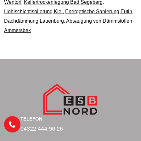
Wentorf
,
Kellertrockenlegung Bad Segeberg
,
Hohlschichtisolierung Kiel
,
Energetische Sanierung Eutin
,
Dachdämmung Lauenburg
,
Absaugung von Dämmstoffen
Ammersbek
TELEFON
04322 444 90 26