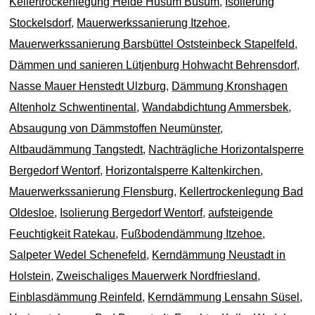
Kellertrockenlegung Heide Husum Büsum
,
Isolierung
Stockelsdorf
,
Mauerwerkssanierung Itzehoe
,
Mauerwerkssanierung Barsbüttel Oststeinbeck Stapelfeld
,
Dämmen und sanieren Lütjenburg Hohwacht Behrensdorf
,
Nasse Mauer Henstedt Ulzburg
,
Dämmung Kronshagen
Altenholz Schwentinental
,
Wandabdichtung Ammersbek
,
Absaugung von Dämmstoffen Neumünster
,
Altbaudämmung Tangstedt
,
Nachträgliche Horizontalsperre
Bergedorf Wentorf
,
Horizontalsperre Kaltenkirchen
,
Mauerwerkssanierung Flensburg
,
Kellertrockenlegung Bad
Oldesloe
,
Isolierung Bergedorf Wentorf
,
aufsteigende
Feuchtigkeit Ratekau
,
Fußbodendämmung Itzehoe
,
Salpeter Wedel Schenefeld
,
Kerndämmung Neustadt in
Holstein
,
Zweischaliges Mauerwerk Nordfriesland
,
Einblasdämmung Reinfeld
,
Kerndämmung Lensahn Süsel
,