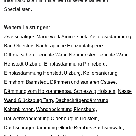
Informationstermin mit einem unserer erfahrenen
Spezialisten.
Weitere Leistungen:
Zweischaliges Mauerwerk Ammersbek
,
Zellulosedämmung
Bad Oldesloe
,
Nachträgliche Horizontalsperre
Dithmarschen
,
Feuchte Wand Neumünster
,
Feuchte Wand
Henstedt Ulzburg
,
Einblasdämmung Pinneberg
,
Einblasdämmung Henstedt Ulzburg
,
Kellersanierung
Elmshorn Barmstedt
,
Dämmen und sanieren Ostsee
,
Dämmung vom Holzrahmenbau Schleswig Holstein
,
Nasse
Wand Glücksburg Tarp
,
Dachschrägendämmung
Kaltenkirchen
,
Wandabdichtung Flensburg
,
Bauwerksabdichtung Oldenburg in Holstein
,
Dachschrägendämmung Glinde Reinbek Sachsenwald
,