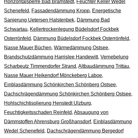
Horizontalsperre Bad Bramstedt
,
Feuchter Keller Wedel
Schenefeld
,
Fassadendämmung Kropp
,
Energetische
Sanierung Uetersen Halstenbek
,
Dämmung Bad
Schwartau
,
Kellertrockenlegung Büdelsdorf Fockbek
Osterrönfeld
,
Dämmung Büdelsdorf Fockbek Osterrönfeld
,
Nasse Mauer Büchen
,
Wärmedämmung Ostsee
,
Brandschutzdämmung Harrislee Handewitt
,
Vernebelung
Scharbeutz Timmendorfer Strand
,
Altbaudämmung Trittau
,
Nasse Mauer Heikendorf Mönckeberg Laboe
,
Einblasdämmung Schönkirchen Schönberg Ostsee
,
Dachschrägendämmung Schönkirchen Schönberg Ostsee
,
Hohlschichtisolierung Henstedt Ulzburg
,
Feuchtigkeitsschaden Reinfeld
,
Absaugung von
Dämmstoffen Ahrensburg Großhansdorf
,
Einblasdämmung
Wedel Schenefeld
,
Dachschrägendämmung Bergedorf