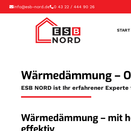
info@esb-nord.de
0 43 22 / 444 90 26
START
Wärmedämmung – O
ESB NORD ist Ihr erfahrener Expert
Wärmedämmung – mit heu
effektiv