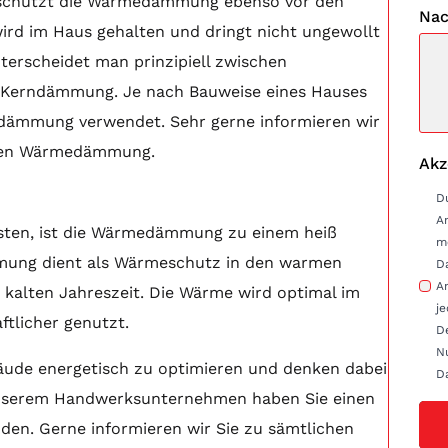
ch schützt die Wärmedämmung ebenso vor den
Nac
ird im Haus gehalten und dringt nicht ungewollt
rscheidet man prinzipiell zwischen
 Kerndämmung. Je nach Bauweise eines Hauses
edämmung verwendet. Sehr gerne informieren wir
nalen Wärmedämmung.
Akz
D
A
osten, ist die Wärmedämmung zu einem heiß
m
mung dient als Wärmeschutz in den warmen
D
Anfrag
 kalten Jahreszeit. Die Wärme wird optimal im
je
tlicher genutzt.
D
Nu
äude energetisch zu optimieren und denken dabei
D
serem Handwerksunternehmen haben Sie einen
nden. Gerne informieren wir Sie zu sämtlichen