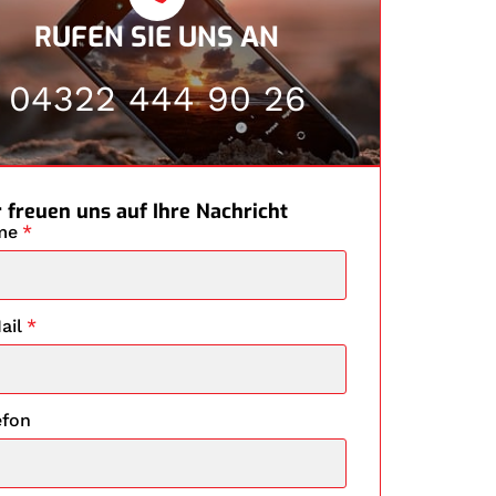
RUFEN SIE UNS AN
04322 444 90 26
 freuen uns auf Ihre Nachricht
me
*
ail
*
efon