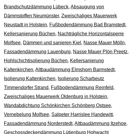
Brandschutzdämmung Lübeck
,
Absaugung von
Dämmstoffen Neumünster
,
Zweischaliges Mauerwerk
Neustadt in Holstein
,
Fußbodendämmung Bad Bramstedt
,
Kellersanierung Büchen
,
Nachträgliche Horizontalsperre
Molfsee
,
Dämmen und sanieren Kiel
,
Nasse Mauer Mölln
,
Fassadendämmung Lauenburg
,
Nasse Mauer Plön Preetz
,
Hohlschichtisolierung Büchen
,
Kellersanierung
Kaltenkirchen
,
Altbaudämmung Elmshorn Barmstedt
,
Isolierung Kaltenkirchen
,
Isolierung Scharbeutz
Timmendorfer Strand
,
Fußbodendämmung Reinfeld
,
Zweischaliges Mauerwerk Oldenburg in Holstein
,
Wandabdichtung Schönkirchen Schönberg Ostsee
,
Vernebelung Molfsee
,
Salpeter Harrislee Handewitt
,
Fassadendämmung Norderstedt
,
Altbaudämmung Itzehoe
,
Geschossdeckendämmung Lütjenburg Hohwacht