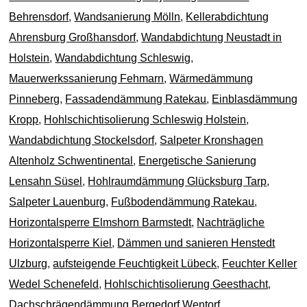
Behrensdorf
,
Wandsanierung Mölln
,
Kellerabdichtung
Ahrensburg Großhansdorf
,
Wandabdichtung Neustadt in
Holstein
,
Wandabdichtung Schleswig
,
Mauerwerkssanierung Fehmarn
,
Wärmedämmung
Pinneberg
,
Fassadendämmung Ratekau
,
Einblasdämmung
Kropp
,
Hohlschichtisolierung Schleswig Holstein
,
Wandabdichtung Stockelsdorf
,
Salpeter Kronshagen
Altenholz Schwentinental
,
Energetische Sanierung
Lensahn Süsel
,
Hohlraumdämmung Glücksburg Tarp
,
Salpeter Lauenburg
,
Fußbodendämmung Ratekau
,
Horizontalsperre Elmshorn Barmstedt
,
Nachträgliche
Horizontalsperre Kiel
,
Dämmen und sanieren Henstedt
Ulzburg
,
aufsteigende Feuchtigkeit Lübeck
,
Feuchter Keller
Wedel Schenefeld
,
Hohlschichtisolierung Geesthacht
,
Dachschrägendämmung Bergedorf Wentorf
,