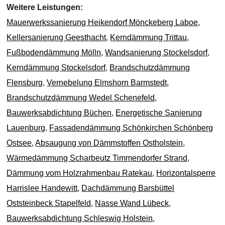
Weitere Leistungen:
Mauerwerkssanierung Heikendorf Mönckeberg Laboe
,
Kellersanierung Geesthacht
,
Kerndämmung Trittau
,
Fußbodendämmung Mölln
,
Wandsanierung Stockelsdorf
,
Kerndämmung Stockelsdorf
,
Brandschutzdämmung
Flensburg
,
Vernebelung Elmshorn Barmstedt
,
Brandschutzdämmung Wedel Schenefeld
,
Bauwerksabdichtung Büchen
,
Energetische Sanierung
Lauenburg
,
Fassadendämmung Schönkirchen Schönberg
Ostsee
,
Absaugung von Dämmstoffen Ostholstein
,
Wärmedämmung Scharbeutz Timmendorfer Strand
,
Dämmung vom Holzrahmenbau Ratekau
,
Horizontalsperre
Harrislee Handewitt
,
Dachdämmung Barsbüttel
Oststeinbeck Stapelfeld
,
Nasse Wand Lübeck
,
Bauwerksabdichtung Schleswig Holstein
,