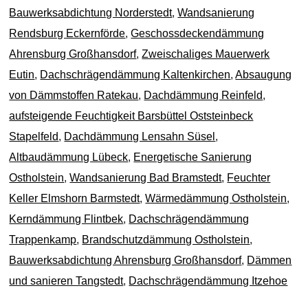
Bauwerksabdichtung Norderstedt
,
Wandsanierung
Rendsburg Eckernförde
,
Geschossdeckendämmung
Ahrensburg Großhansdorf
,
Zweischaliges Mauerwerk
Eutin
,
Dachschrägendämmung Kaltenkirchen
,
Absaugung
von Dämmstoffen Ratekau
,
Dachdämmung Reinfeld
,
aufsteigende Feuchtigkeit Barsbüttel Oststeinbeck
Stapelfeld
,
Dachdämmung Lensahn Süsel
,
Altbaudämmung Lübeck
,
Energetische Sanierung
Ostholstein
,
Wandsanierung Bad Bramstedt
,
Feuchter
Keller Elmshorn Barmstedt
,
Wärmedämmung Ostholstein
,
Kerndämmung Flintbek
,
Dachschrägendämmung
Trappenkamp
,
Brandschutzdämmung Ostholstein
,
Bauwerksabdichtung Ahrensburg Großhansdorf
,
Dämmen
und sanieren Tangstedt
,
Dachschrägendämmung Itzehoe