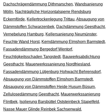
Dachschrägendämmung Dithmarschen
,
Wandsanierung
Mölln
,
Nachträgliche Horizontalsperre Rendsburg
Eckernförde
,
Kellertrockenlegung Trittau
,
Absaugung von
Dämmstoffen Schwarzenbek
,
Dachdämmung Geesthacht
,
Vernebelung Hamburg
,
Kellersanierung Neumünster
,
Feuchte Wand Horst
,
Kerndämmung Elmshorn Barmstedt
,
Fassadendämmung Bergedorf Wentorf
,
Feuchtigkeitsschaden Tangstedt
,
Bauwerksabdichtung
Geesthacht
,
Mauerwerkssanierung Nordfriesland
,
Fassadendämmung Lütjenburg Hohwacht Behrensdorf
,
Absaugung von Dämmstoffen Elmshorn Barmstedt
,
Absaugung von Dämmstoffen Heide Husum Büsum
,
Zellulosedämmung Geesthacht
,
Mauerwerkssanierung
Flintbek
,
Isolierung Barsbüttel Oststeinbeck Stapelfeld
,
Nasse Mauer Glinde Reinbek Sachsenwald
,