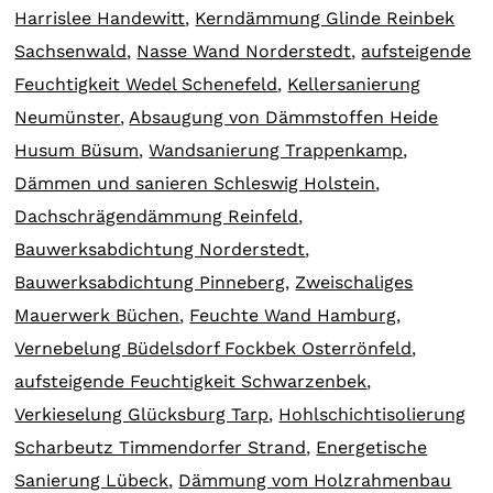
Harrislee Handewitt
,
Kerndämmung Glinde Reinbek
Sachsenwald
,
Nasse Wand Norderstedt
,
aufsteigende
Feuchtigkeit Wedel Schenefeld
,
Kellersanierung
Neumünster
,
Absaugung von Dämmstoffen Heide
Husum Büsum
,
Wandsanierung Trappenkamp
,
Dämmen und sanieren Schleswig Holstein
,
Dachschrägendämmung Reinfeld
,
Bauwerksabdichtung Norderstedt
,
Bauwerksabdichtung Pinneberg
,
Zweischaliges
Mauerwerk Büchen
,
Feuchte Wand Hamburg
,
Vernebelung Büdelsdorf Fockbek Osterrönfeld
,
aufsteigende Feuchtigkeit Schwarzenbek
,
Verkieselung Glücksburg Tarp
,
Hohlschichtisolierung
Scharbeutz Timmendorfer Strand
,
Energetische
Sanierung Lübeck
,
Dämmung vom Holzrahmenbau