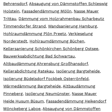
Behrensdorf
,
Absaugung von Dämmstoffen Schleswig
Holstein
,
Fassadendämmung Mölln
,
Nasse Mauer
Trittau
,
Dämmung vom Holzrahmenbau Scharbeutz
Timmendorfer Strand
,
Wandsanierung Hamburg
,
Hohlraumdämmung Plön Preetz
,
Verkieselung
Norderstedt
,
Hohlraumdämmung Büchen
,
Kellersanierung Schönkirchen Schönberg Ostsee
,
Bauwerksabdichtung Bad Schwartau
,
Altbaudämmung Ahrensburg Großhansdorf
,
Kellerabdichtung Ratekau
,
Isolierung Bargteheide
,
Isolierung Büdelsdorf Fockbek Osterrönfeld
,
Wärmedämmung Bargteheide
,
Altbaudämmung
Pinneberg
,
Isolierung Neumünster
,
Nasse Mauer
Heide Husum Büsum
,
Fassadendämmung Heikendorf
Mönckeberg Laboe
,
Absaugung von Dämmstoffen