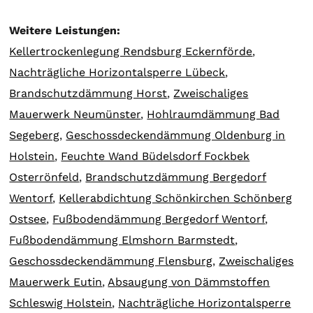
Weitere Leistungen:
Kellertrockenlegung Rendsburg Eckernförde
,
Nachträgliche Horizontalsperre Lübeck
,
Brandschutzdämmung Horst
,
Zweischaliges
Mauerwerk Neumünster
,
Hohlraumdämmung Bad
Segeberg
,
Geschossdeckendämmung Oldenburg in
Holstein
,
Feuchte Wand Büdelsdorf Fockbek
Osterrönfeld
,
Brandschutzdämmung Bergedorf
Wentorf
,
Kellerabdichtung Schönkirchen Schönberg
Ostsee
,
Fußbodendämmung Bergedorf Wentorf
,
Fußbodendämmung Elmshorn Barmstedt
,
Geschossdeckendämmung Flensburg
,
Zweischaliges
Mauerwerk Eutin
,
Absaugung von Dämmstoffen
Schleswig Holstein
,
Nachträgliche Horizontalsperre