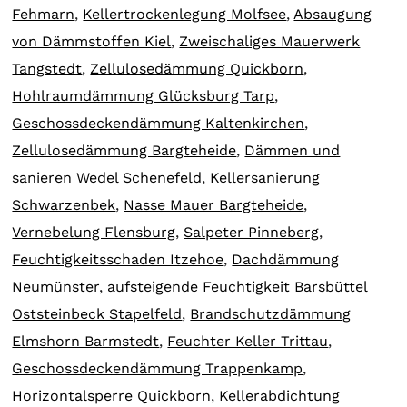
Fehmarn
,
Kellertrockenlegung Molfsee
,
Absaugung
von Dämmstoffen Kiel
,
Zweischaliges Mauerwerk
Tangstedt
,
Zellulosedämmung Quickborn
,
Hohlraumdämmung Glücksburg Tarp
,
Geschossdeckendämmung Kaltenkirchen
,
Zellulosedämmung Bargteheide
,
Dämmen und
sanieren Wedel Schenefeld
,
Kellersanierung
Schwarzenbek
,
Nasse Mauer Bargteheide
,
Vernebelung Flensburg
,
Salpeter Pinneberg
,
Feuchtigkeitsschaden Itzehoe
,
Dachdämmung
Neumünster
,
aufsteigende Feuchtigkeit Barsbüttel
Oststeinbeck Stapelfeld
,
Brandschutzdämmung
Elmshorn Barmstedt
,
Feuchter Keller Trittau
,
Geschossdeckendämmung Trappenkamp
,
Horizontalsperre Quickborn
,
Kellerabdichtung