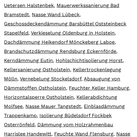
Uetersen Halstenbek
,
Mauerwerkssanierung Bad
Bramstedt
,
Nasse Wand Lübeck
,
Geschossdeckendämmung Barsbüttel Oststeinbeck
Stapelfeld
,
Verkieselung Oldenburg in Holstein
,
Dachdämmung Heikendorf Mönckeberg Laboe
,
Brandschutzdämmung Rendsburg Eckernförde
,
Kerndämmung Eutin
,
Hohlschichtisolierung Horst
,
Kellersanierung Ostholstein
,
Kellertrockenlegung
Mölln
,
Vernebelung Stockelsdorf
,
Absaugung von
Dämmstoffen Ostholstein
,
Feuchter Keller Hamburg
,
Horizontalsperre Ostholstein
,
Kellerabdichtung
Molfsee
,
Nasse Mauer Tangstedt
,
Einblasdämmung
Trappenkamp
,
Isolierung Büdelsdorf Fockbek
Osterrönfeld
,
Dämmung vom Holzrahmenbau
Harrislee Handewitt
,
Feuchte Wand Flensburg
,
Nasse