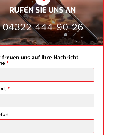
RUFEN SIE UNS AN
04322 444 90 26
 freuen uns auf Ihre Nachricht
me
*
ail
*
efon