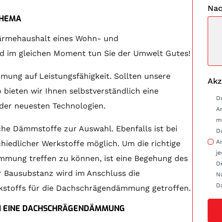
Nac
THEMA
ärmehaushalt eines Wohn- und
nd im gleichen Moment tun Sie der Umwelt Gutes!
mung auf Leistungsfähigkeit. Sollten unsere
Akz
 bieten wir Ihnen selbstverständlich eine
D
er neuesten Technologien.
A
m
che Dämmstoffe zur Auswahl. Ebenfalls ist bei
D
Anfrag
edlicher Werkstoffe möglich. Um die richtige
je
mmung treffen zu können, ist eine Begehung des
D
r Bausubstanz wird im Anschluss die
Nu
D
rkstoffs für die Dachschrägendämmung getroffen.
CH EINE DACHSCHRÄGENDÄMMUNG