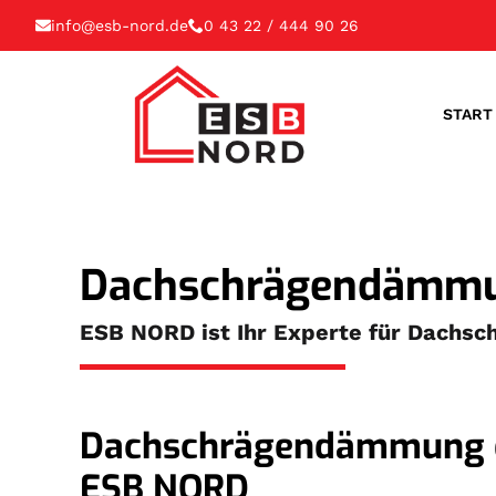
info@esb-nord.de
0 43 22 / 444 90 26
START
Dachschrägendämmun
ESB NORD ist Ihr Experte für Dachs
Dachschrägendämmung du
ESB NORD