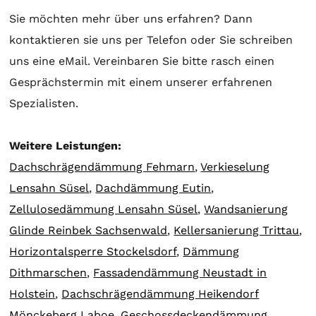
Sie möchten mehr über uns erfahren? Dann
kontaktieren sie uns per Telefon oder Sie schreiben
uns eine eMail. Vereinbaren Sie bitte rasch einen
Gesprächstermin mit einem unserer erfahrenen
Spezialisten.
Weitere Leistungen:
Dachschrägendämmung Fehmarn
,
Verkieselung
Lensahn Süsel
,
Dachdämmung Eutin
,
Zellulosedämmung Lensahn Süsel
,
Wandsanierung
Glinde Reinbek Sachsenwald
,
Kellersanierung Trittau
,
Horizontalsperre Stockelsdorf
,
Dämmung
Dithmarschen
,
Fassadendämmung Neustadt in
Holstein
,
Dachschrägendämmung Heikendorf
Mönckeberg Laboe
,
Geschossdeckendämmung