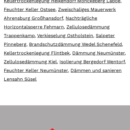
Kellertrockenlegung Heikendorf Mönckeberg Laboe
,
Feuchter Keller Ostsee
,
Zweischaliges Mauerwerk
Ahrensburg Großhansdorf
,
Nachträgliche
Horizontalsperre Fehmarn
,
Zellulosedämmung
Trappenkamp
,
Verkieselung Ostholstein
,
Salpeter
Pinneberg
,
Brandschutzdämmung Wedel Schenefeld
,
Kellertrockenlegung Flintbek
,
Dämmung Neumünster
,
Zellulosedämmung Kiel
,
Isolierung Bergedorf Wentorf
,
Feuchter Keller Neumünster
,
Dämmen und sanieren
Lensahn Süsel