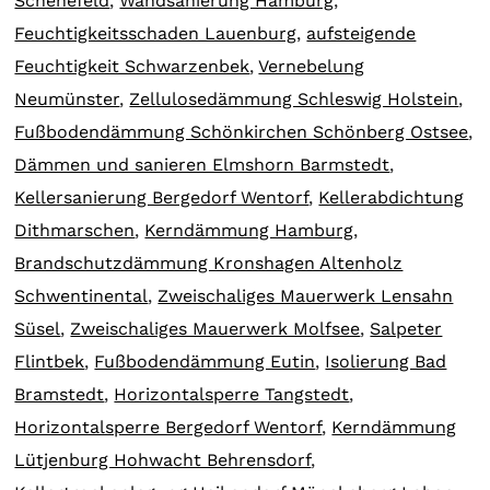
Schenefeld
,
Wandsanierung Hamburg
,
Feuchtigkeitsschaden Lauenburg
,
aufsteigende
Feuchtigkeit Schwarzenbek
,
Vernebelung
Neumünster
,
Zellulosedämmung Schleswig Holstein
,
Fußbodendämmung Schönkirchen Schönberg Ostsee
,
Dämmen und sanieren Elmshorn Barmstedt
,
Kellersanierung Bergedorf Wentorf
,
Kellerabdichtung
Dithmarschen
,
Kerndämmung Hamburg
,
Brandschutzdämmung Kronshagen Altenholz
Schwentinental
,
Zweischaliges Mauerwerk Lensahn
Süsel
,
Zweischaliges Mauerwerk Molfsee
,
Salpeter
Flintbek
,
Fußbodendämmung Eutin
,
Isolierung Bad
Bramstedt
,
Horizontalsperre Tangstedt
,
Horizontalsperre Bergedorf Wentorf
,
Kerndämmung
Lütjenburg Hohwacht Behrensdorf
,