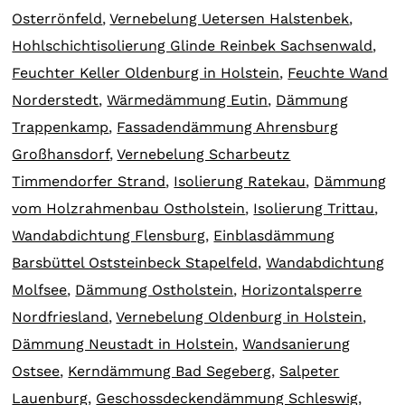
Osterrönfeld
,
Vernebelung Uetersen Halstenbek
,
Hohlschichtisolierung Glinde Reinbek Sachsenwald
,
Feuchter Keller Oldenburg in Holstein
,
Feuchte Wand
Norderstedt
,
Wärmedämmung Eutin
,
Dämmung
Trappenkamp
,
Fassadendämmung Ahrensburg
Großhansdorf
,
Vernebelung Scharbeutz
Timmendorfer Strand
,
Isolierung Ratekau
,
Dämmung
vom Holzrahmenbau Ostholstein
,
Isolierung Trittau
,
Wandabdichtung Flensburg
,
Einblasdämmung
Barsbüttel Oststeinbeck Stapelfeld
,
Wandabdichtung
Molfsee
,
Dämmung Ostholstein
,
Horizontalsperre
Nordfriesland
,
Vernebelung Oldenburg in Holstein
,
Dämmung Neustadt in Holstein
,
Wandsanierung
Ostsee
,
Kerndämmung Bad Segeberg
,
Salpeter
Lauenburg
,
Geschossdeckendämmung Schleswig
,