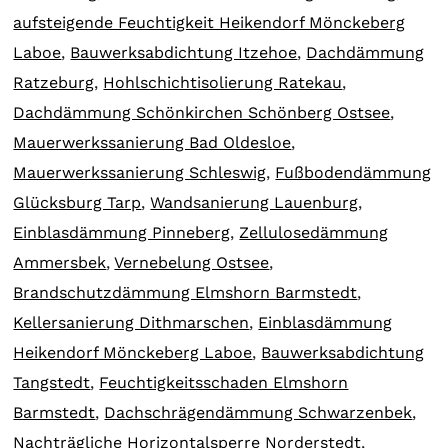
aufsteigende Feuchtigkeit Heikendorf Mönckeberg
Laboe
,
Bauwerksabdichtung Itzehoe
,
Dachdämmung
Ratzeburg
,
Hohlschichtisolierung Ratekau
,
Dachdämmung Schönkirchen Schönberg Ostsee
,
Mauerwerkssanierung Bad Oldesloe
,
Mauerwerkssanierung Schleswig
,
Fußbodendämmung
Glücksburg Tarp
,
Wandsanierung Lauenburg
,
Einblasdämmung Pinneberg
,
Zellulosedämmung
Ammersbek
,
Vernebelung Ostsee
,
Brandschutzdämmung Elmshorn Barmstedt
,
Kellersanierung Dithmarschen
,
Einblasdämmung
Heikendorf Mönckeberg Laboe
,
Bauwerksabdichtung
Tangstedt
,
Feuchtigkeitsschaden Elmshorn
Barmstedt
,
Dachschrägendämmung Schwarzenbek
,
Nachträgliche Horizontalsperre Norderstedt
,