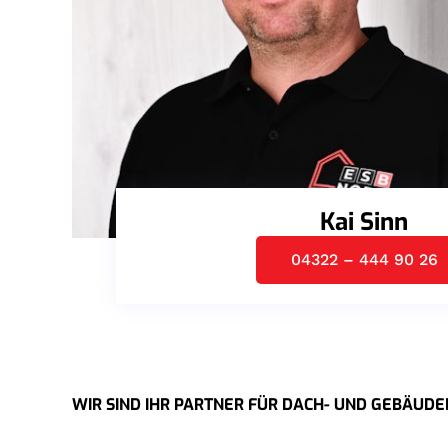
Kai Sinn
04322 – 444 90 26
WIR SIND IHR PARTNER FÜR DACH- UND GEBÄU