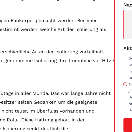
Nac
ligen Baukörper gemacht werden. Bei einer
bestimmt werden, welche Art der Isolierung als
Akz
schiedliche Arten der Isolierung vorteilhaft
D
 vorgenommene Isolierung Ihre Immobilie vor Hitze
A
m
D
Anfrag
je
zutage in aller Munde. Das war lange Jahre nicht
D
besitzer selten Gedanken um die geeignete
Nu
D
nicht teuer, im Überfluss vorhanden und
ne Rolle. Diese Haltung gehört in der
 Isolierung senkt deutlich die