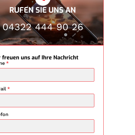
RUFEN SIE UNS AN
04322 444 90 26
 freuen uns auf Ihre Nachricht
me
*
ail
*
efon