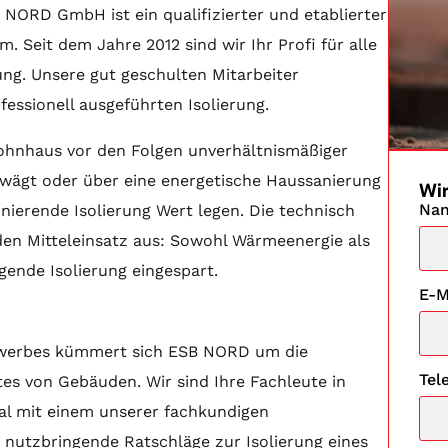
 NORD GmbH ist ein qualifizierter und etablierter
 Seit dem Jahre 2012 sind wir Ihr Profi für alle
ng. Unsere gut geschulten Mitarbeiter
ofessionell ausgeführten Isolierung.
Wohnhaus vor den Folgen unverhältnismäßiger
wägt oder über eine energetische Haussanierung
Wir
Na
onierende Isolierung Wert legen. Die technisch
f den Mitteleinsatz aus: Sowohl Wärmeenergie als
ende Isolierung eingespart.
E-M
gewerbes kümmert sich ESB NORD um die
Tel
es von Gebäuden. Wir sind Ihre Fachleute in
al mit einem unserer fachkundigen
 nutzbringende Ratschläge zur Isolierung eines