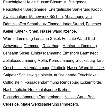
Feuchtigkeit Heide Husum Büsum
,
aufsteigende
Feuchtigkeit Bargteheide
,
Energetische Sanierung Kropp
,
Zweischaliges Mauerwerk Büchen
,
Absaugung von
Dämmstoffen Scharbeutz Timmendorfer Strand
,
Feuchter
Keller Kaltenkirchen
,
Nasse Wand Itzehoe
,
Wärmedämmung Lensahn Süsel
,
Feuchte Wand Bad
Schwartau
,
Dämmung Ratzeburg
,
Hohlraumdämmung
Lensahn Süsel
,
Einblasdämmung Elmshorn Barmstedt
,
Zellulosedämmung Mölln
,
Kerndämmung Glücksburg Tarp
,
Geschossdeckendämmung Flintbek
,
Nasse Wand Molfsee
,
Salpeter Schleswig Holstein
,
aufsteigende Feuchtigkeit
Ostholstein
,
Fassadendämmung Rendsburg Eckernförde
,
Nachträgliche Horizontalsperre Itzehoe
,
Fassadendämmung Trappenkamp
,
Nasse Wand Bad
Oldesloe
,
Mauerwerkssanierung Pinneberg
,