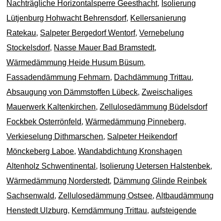
Nachträgliche Horizontalsperre Geesthacht
,
Isolierung
Lütjenburg Hohwacht Behrensdorf
,
Kellersanierung
Ratekau
,
Salpeter Bergedorf Wentorf
,
Vernebelung
Stockelsdorf
,
Nasse Mauer Bad Bramstedt
,
Wärmedämmung Heide Husum Büsum
,
Fassadendämmung Fehmarn
,
Dachdämmung Trittau
,
Absaugung von Dämmstoffen Lübeck
,
Zweischaliges
Mauerwerk Kaltenkirchen
,
Zellulosedämmung Büdelsdorf
Fockbek Osterrönfeld
,
Wärmedämmung Pinneberg
,
Verkieselung Dithmarschen
,
Salpeter Heikendorf
Mönckeberg Laboe
,
Wandabdichtung Kronshagen
Altenholz Schwentinental
,
Isolierung Uetersen Halstenbek
,
Wärmedämmung Norderstedt
,
Dämmung Glinde Reinbek
Sachsenwald
,
Zellulosedämmung Ostsee
,
Altbaudämmung
Henstedt Ulzburg
,
Kerndämmung Trittau
,
aufsteigende